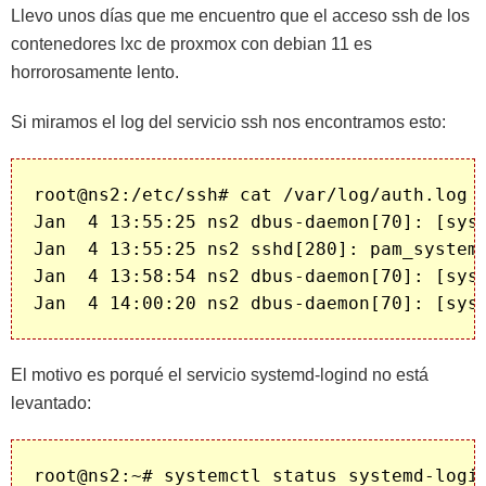
Llevo unos días que me encuentro que el acceso ssh de los
contenedores lxc de proxmox con debian 11 es
horrorosamente lento.
Si miramos el log del servicio ssh nos encontramos esto:
root@ns2:/etc/ssh# cat /var/log/auth.log

Jan  4 13:55:25 ns2 dbus-daemon[70]: [sys
Jan  4 13:55:25 ns2 sshd[280]: pam_system
Jan  4 13:58:54 ns2 dbus-daemon[70]: [sys
El motivo es porqué el servicio systemd-logind no está
levantado:
root@ns2:~# systemctl status systemd-login