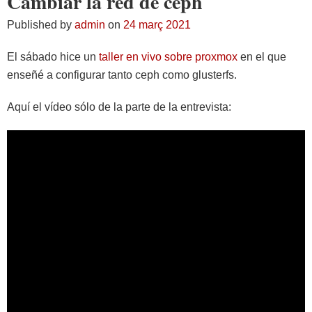
Cambiar la red de ceph
Published by
admin
on
24 març 2021
El sábado hice un
taller en vivo sobre proxmox
en el que
enseñé a configurar tanto ceph como glusterfs.
Aquí el vídeo sólo de la parte de la entrevista: