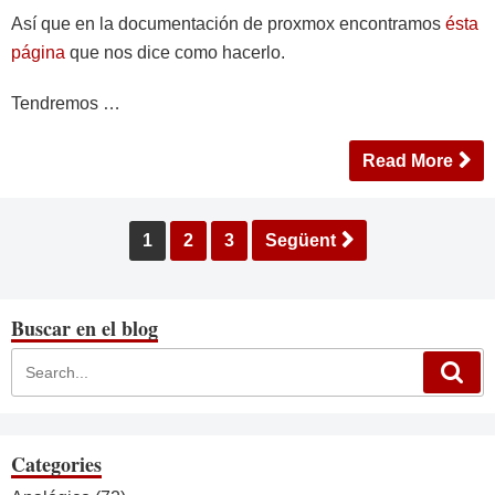
Así que en la documentación de proxmox encontramos
ésta
página
que nos dice como hacerlo.
Tendremos …
Read More
Paginació
1
2
3
Següent
de
les
entrades
Buscar en el blog
Categories