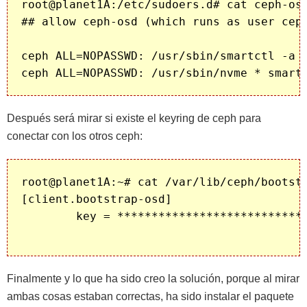
root@planet1A:/etc/sudoers.d# cat ceph-osd
## allow ceph-osd (which runs as user ceph
ceph ALL=NOPASSWD: /usr/sbin/smartctl -a -
Después será mirar si existe el keyring de ceph para
conectar con los otros ceph:
root@planet1A:~# cat /var/lib/ceph/bootstr
[client.bootstrap-osd]

	key = *****************************

Finalmente y lo que ha sido creo la solución, porque al mirar
ambas cosas estaban correctas, ha sido instalar el paquete