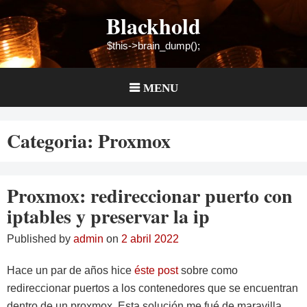
Skip
Blackhold
to
content
$this->brain_dump();
MENU
Categoria:
Proxmox
Proxmox: redireccionar puerto con
iptables y preservar la ip
Published by
admin
on
2 abril 2022
Hace un par de años hice
éste post
sobre como
redireccionar puertos a los contenedores que se encuentran
dentro de un proxmox. Esta solución me fué de maravilla