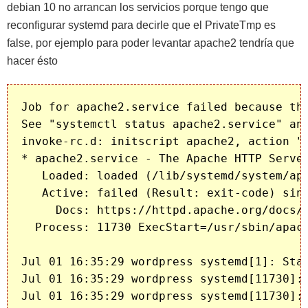
debian 10 no arrancan los servicios porque tengo que
reconfigurar systemd para decirle que el PrivateTmp es
false, por ejemplo para poder levantar apache2 tendría que
hacer ésto
Job for apache2.service failed because the
See "systemctl status apache2.service" and
invoke-rc.d: initscript apache2, action "s
* apache2.service - The Apache HTTP Server
   Loaded: loaded (/lib/systemd/system/apa
   Active: failed (Result: exit-code) sinc
     Docs: https://httpd.apache.org/docs/2
  Process: 11730 ExecStart=/usr/sbin/apach
Jul 01 16:35:29 wordpress systemd[1]: Star
Jul 01 16:35:29 wordpress systemd[11730]: 
Jul 01 16:35:29 wordpress systemd[11730]: 