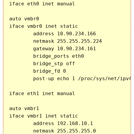
iface eth0 inet manual

auto vmbr0

iface vmbr0 inet static

	address 10.90.234.166

	netmask 255.255.255.224

	gateway 10.90.234.161

	bridge_ports eth0

	bridge_stp off

	bridge_fd 0

	post-up echo 1 /proc/sys/net/ipv4/ip_forward

iface eth1 inet manual

auto vmbr1

iface vmbr1 inet static

        address 192.168.10.1

        netmask 255.255.255.0
