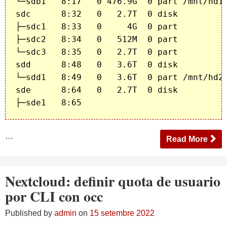
└─sdb1   8:17   0 476.9G  0 part /mnt/hd1

sdc      8:32   0   2.7T  0 disk 

├─sdc1   8:33   0     4G  0 part 

├─sdc2   8:34   0   512M  0 part 

└─sdc3   8:35   0   2.7T  0 part 

sdd      8:48   0   3.6T  0 disk 

└─sdd1   8:49   0   3.6T  0 part /mnt/hd2

sde      8:64   0   2.7T  0 disk 

├─sde1   8:65   
…
Read More
Nextcloud: definir quota de usuario
por CLI con occ
Published by
admin
on
15 setembre 2022