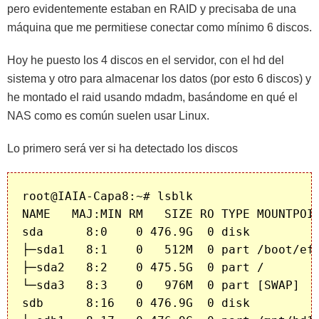
pero evidentemente estaban en RAID y precisaba de una
máquina que me permitiese conectar como mínimo 6 discos.
Hoy he puesto los 4 discos en el servidor, con el hd del
sistema y otro para almacenar los datos (por esto 6 discos) y
he montado el raid usando mdadm, basándome en qué el
NAS como es común suelen usar Linux.
Lo primero será ver si ha detectado los discos
root@IAIA-Capa8:~# lsblk

NAME   MAJ:MIN RM   SIZE RO TYPE MOUNTPOIN
sda      8:0    0 476.9G  0 disk 

├─sda1   8:1    0   512M  0 part /boot/efi
├─sda2   8:2    0 475.5G  0 part /

└─sda3   8:3    0   976M  0 part [SWAP]

sdb      8:16   0 476.9G  0 disk 
