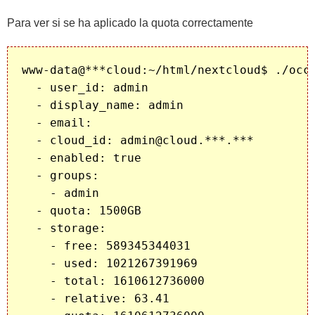
Para ver si se ha aplicado la quota correctamente
www-data@***cloud:~/html/nextcloud$ ./occ 
  - user_id: admin

  - display_name: admin

  - email: 

  - cloud_id: admin@cloud.***.***

  - enabled: true

  - groups:

    - admin

  - quota: 1500GB

  - storage:

    - free: 589345344031

    - used: 1021267391969

    - total: 1610612736000

    - relative: 63.41
