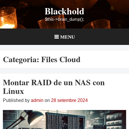
Skip
Blackhold
to
content
$this->brain_dump();
MENU
Categoria:
Files Cloud
Montar RAID de un NAS con
Linux
Published by
admin
on
28 setembre 2024