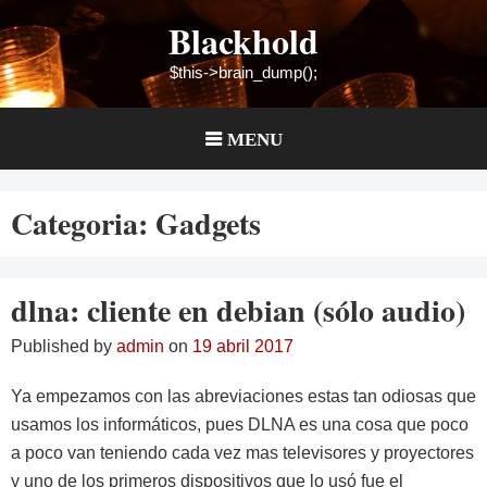
Skip
Blackhold
to
content
$this->brain_dump();
MENU
Categoria:
Gadgets
dlna: cliente en debian (sólo audio)
Published by
admin
on
19 abril 2017
Ya empezamos con las abreviaciones estas tan odiosas que
usamos los informáticos, pues DLNA es una cosa que poco
a poco van teniendo cada vez mas televisores y proyectores
y uno de los primeros dispositivos que lo usó fue el