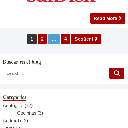
…
Read More
Paginació
1
2
…
4
Següent
de
les
entrades
Buscar en el blog
Categories
Analógico
(72)
Cocinitas
(3)
Android
(12)