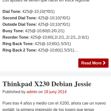
Los ajustes se tienen que hacer en voice regional
Dial Tone:
425@-10;10(*/0/1)
Second Dial Tone:
425@-10;10(*/0/1)
Outside Dial Tone:
425@-10;10(*/0/1)
Busy Tone:
425@-10;60(0.2/0.2/1)
Reorder Tone:
425@-10;60(.2/.2/1,.2/.2/1,.2/.6/1)
Ring Back Tone:
425@-10;60(1.5/3/1)
Ring Back 2 Tone:
425@-10;60(1.5/3/1)…
Read More
Thinkpad X230 Debian Jessie
Published by
admin
on
18 juny 2014
Pues tras 4 años y medio con el X200, ahora cae un nuevo
portátil, la primera impresión de los lusers que tengo