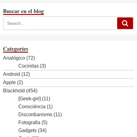
les
entrades
Buscar en el blog
Categories
Analógico
(72)
Cocinitas
(3)
Android
(12)
Apple
(2)
Blackhold
(454)
[Geek-girl]
(11)
Consciència
(1)
Discordianismo
(11)
Fotografia
(5)
Gadgets
(34)