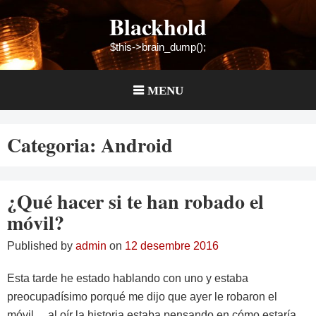
Skip
Blackhold
to
content
$this->brain_dump();
MENU
Categoria:
Android
¿Qué hacer si te han robado el
móvil?
Published by
admin
on
12 desembre 2016
Esta tarde he estado hablando con uno y estaba
preocupadísimo porqué me dijo que ayer le robaron el
móvil… al oír la historia estaba pensando en cómo estaría