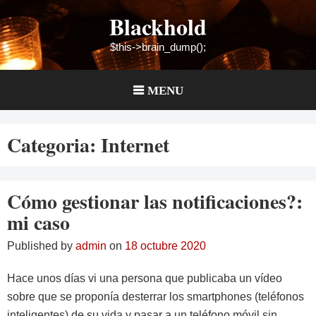
Skip
Blackhold
to
content
$this->brain_dump();
MENU
Categoria:
Internet
Cómo gestionar las notificaciones?:
mi caso
Published by
admin
on
18 octubre 2020
Hace unos días vi una persona que publicaba un vídeo
sobre que se proponía desterrar los smartphones (teléfonos
inteligentes) de su vida y pasar a un teléfono móvil sin