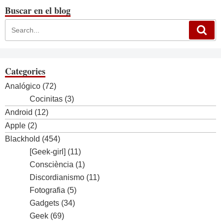
entrades
Buscar en el blog
Categories
Analógico
(72)
Cocinitas
(3)
Android
(12)
Apple
(2)
Blackhold
(454)
[Geek-girl]
(11)
Consciència
(1)
Discordianismo
(11)
Fotografia
(5)
Gadgets
(34)
Geek
(69)