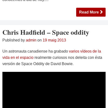
Read More
Chris Hadfield – Space oddity
Published by
admin
on
19 maig 2013
Un astronauta canadiense ha grabado
varios vídeos de la
vida en el espacio
realmente curiosos nos deleita con ésta
versión de Space Oddity de David Bowie.