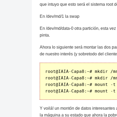
que intuyo que esto será el sistema root 
En /dev/md/1 la swap
En /dev/md/data-0 otra partición, esta v
pinta.
Ahora lo siguiente será montar las dos p
de nuestro interés (y sobretodo del cliente
root@IAIA-Capa8:~# mkdir /mn
root@IAIA-Capa8:~# mkdir /mn
root@IAIA-Capa8:~# mount -t 
Y voilá! un montón de datos interesantes 
la máquina a su estado que ahora la pobre 