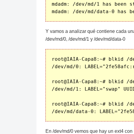
mdadm: /dev/md/1 has been st
Y vamos a analizar qué contiene cada un
/dev/md/0, /dev/md/1 y /dev/md/data-0
root@IAIA-Capa8:~# blkid /de
/dev/md/0: LABEL="2fe58afc:
root@IAIA-Capa8:~# blkid /de
/dev/md/1: LABEL="swap" UUI
root@IAIA-Capa8:~# blkid /de
En /dev/md/0 vemos que hay un ext4 con u