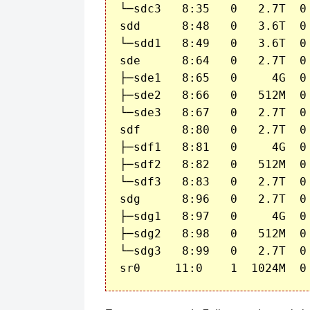
└─sdc3   8:35   0   2.7T  0 
sdd      8:48   0   3.6T  0 
└─sdd1   8:49   0   3.6T  0 
sde      8:64   0   2.7T  0 
├─sde1   8:65   0     4G  0 
├─sde2   8:66   0   512M  0 
└─sde3   8:67   0   2.7T  0 
sdf      8:80   0   2.7T  0 
├─sdf1   8:81   0     4G  0 
├─sdf2   8:82   0   512M  0 
└─sdf3   8:83   0   2.7T  0 
sdg      8:96   0   2.7T  0 
├─sdg1   8:97   0     4G  0 
├─sdg2   8:98   0   512M  0 
└─sdg3   8:99   0   2.7T  0 