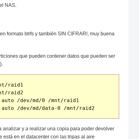
del NAS.
ez en formato btrfs y también SIN CIFRAR!, muy buena
articiones que pueden contener datos que pueden ser
).
t/raid1

t/raid2

auto /dev/md/0 /mnt/raid1

a analizar y a realizar una copia para poder devolver
está en el datacenter con las tripas al aire