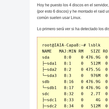
Hoy he puesto los 4 discos en el servidor,
(por esto 6 discos) y he montado el ra
común suelen usar Linux.
Lo primero será ver si ha detectado los di
root@IAIA-Capa8:~# lsblk

NAME   MAJ:MIN RM   SIZE RO 
sda      8:0    0 476.9G  0 
├─sda1   8:1    0   512M  0 
├─sda2   8:2    0 475.5G  0 
└─sda3   8:3    0   976M  0 
sdb      8:16   0 476.9G  0 
└─sdb1   8:17   0 476.9G  0 
sdc      8:32   0   2.7T  0 
├─sdc1   8:33   0     4G  0 
├─sdc2   8:34   0   512M  0 