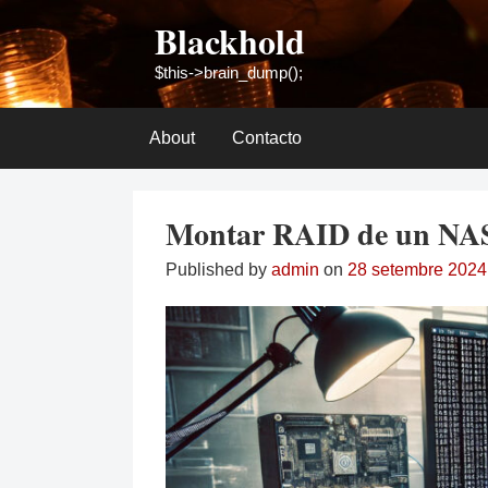
Skip
Blackhold
to
content
$this->brain_dump();
About
Contacto
Montar RAID de un NAS
Published by
admin
on
28 setembre 2024