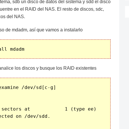
stema, sdb un disco de datos del sistema y sdd el disco
entre en el RAID del NAS. El resto de discos, sdc,
cos del NAS.
o de mdadm, así que vamos a instalarlo
nalice los discos y busque los RAID existentes
xamine /dev/sd[c-g]

 sectors at            1 (type ee)

cted on /dev/sdd.
