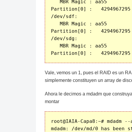
   MBR Magic : aa55

Partition[0] :   4294967295
/dev/sdf:

   MBR Magic : aa55

Partition[0] :   4294967295
/dev/sdg:

   MBR Magic : aa55

Vale, vemos un 1, pues el RAID es un RAID
simplemente constituyen un array de disc
Ahora le decimos a mdadm que construya 
montar
root@IAIA-Capa8:~# mdadm --a
mdadm: /dev/md/0 has been st