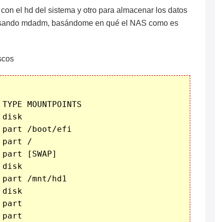
 con el hd del sistema y otro para almacenar los datos
id usando mdadm, basándome en qué el NAS como es
scos
TYPE MOUNTPOINTS

disk 

part /boot/efi

part /

part [SWAP]

disk 

part /mnt/hd1

disk 

part 

part 
