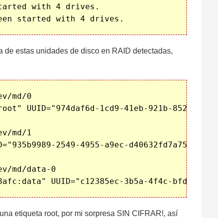
arted with 4 drives.

a de estas unidades de disco en RAID detectadas,
v/md/0

root" UUID="974daf6d-1cd9-41eb-921b-852d85e7c
v/md/1

D="935b9989-2549-4955-a9ec-d40632fd7a75" TYPE=
v/md/data-0

na etiqueta root, por mi sorpresa SIN CIFRAR!, así