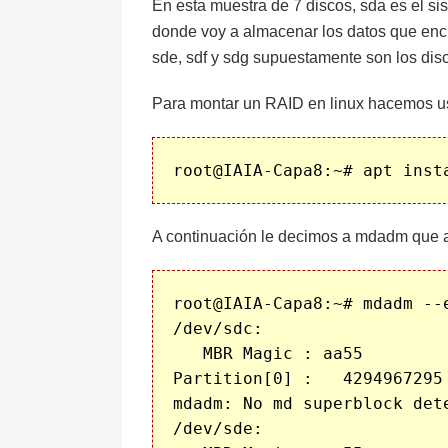
En esta muestra de 7 discos, sda es el si
donde voy a almacenar los datos que encu
sde, sdf y sdg supuestamente son los dis
Para montar un RAID en linux hacemos us
A continuación le decimos a mdadm que a
root@IAIA-Capa8:~# mdadm --e
/dev/sdc:

   MBR Magic : aa55

Partition[0] :   4294967295
mdadm: No md superblock dete
/dev/sde:
