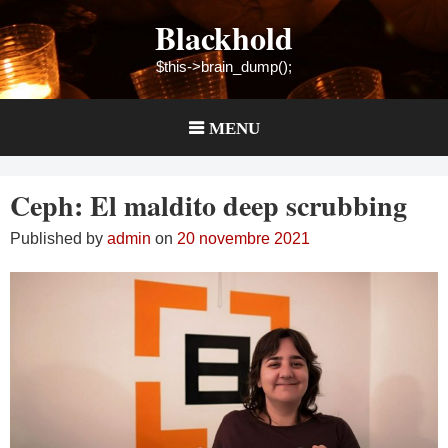
Skip
Blackhold
to
content
$this->brain_dump();
MENU
Ceph: El maldito deep scrubbing
Published by
admin
on
20 novembre 2021