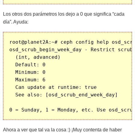
Los otros dos parámetros los dejo a 0 que significa “cada
día”. Ayuda:
root@planet2A:~# ceph config help osd_scru
osd_scrub_begin_week_day - Restrict scrubb
  (int, advanced)

  Default: 0

  Minimum: 0

  Maximum: 6

  Can update at runtime: true

  See also: [osd_scrub_end_week_day]

Ahora a ver que tal va la cosa :) ¡Muy contenta de haber