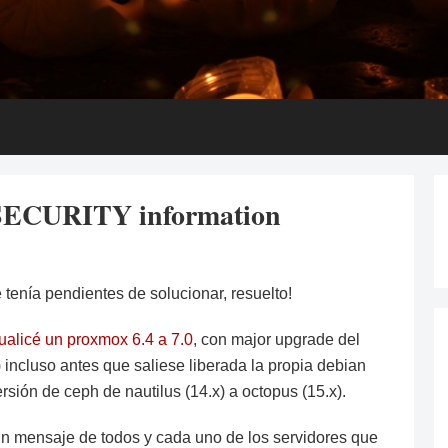
 SECURITY information
e tenía pendientes de solucionar, resuelto!
ualicé un proxmox 6.4 a 7.0
, con major upgrade del
 incluso antes que saliese liberada la propia debian
ersión de ceph de nautilus (14.x) a octopus (15.x).
un mensaje de todos y cada uno de los servidores que