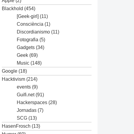
Apple
(2)
Blackhold
(454)
[Geek-girl]
(11)
Consciència
(1)
Discordianismo
(11)
Fotografia
(5)
Gadgets
(34)
Geek
(69)
Music
(148)
Google
(18)
Hacktivism
(214)
events
(9)
Guifi.net
(91)
Hackerspaces
(28)
ics

Jornadas
(7)
SCG
(13)
HasenFrosch
(13)