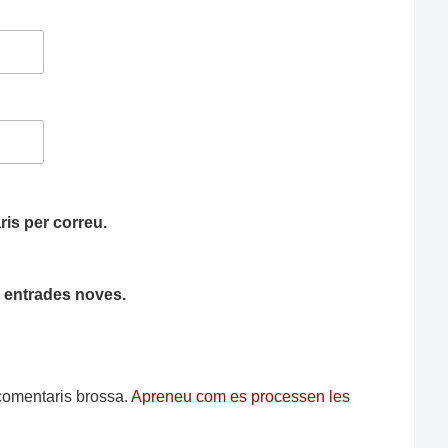
is per correu.
ha entrades noves.
s comentaris brossa.
Apreneu com es processen les