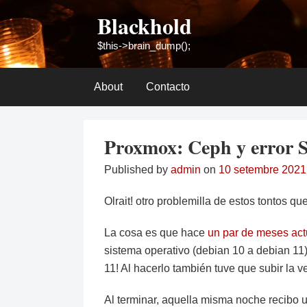
Skip
Blackhold
to
content
$this->brain_dump();
About
Contacto
Proxmox: Ceph y error
Published by
admin
on
10 setembre 2021
Olrait! otro problemilla de estos tontos qu
La cosa es que hace
un par de meses act
sistema operativo (debian 10 a debian 11)
11! Al hacerlo también tuve que subir la v
Al terminar, aquella misma noche recibo 