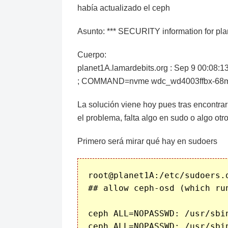
había actualizado el ceph
Asunto: *** SECURITY information for pla
Cuerpo:
planet1A.lamardebits.org : Sep 9 00:08:1
; COMMAND=nvme wdc_wd4003ffbx-68mu3
La solución viene hoy pues tras encontra
el problema, falta algo en sudo o algo otr
Primero será mirar qué hay en sudoers
root@planet1A:/etc/sudoers.d
## allow ceph-osd (which ru
ceph ALL=NOPASSWD: /usr/sbi