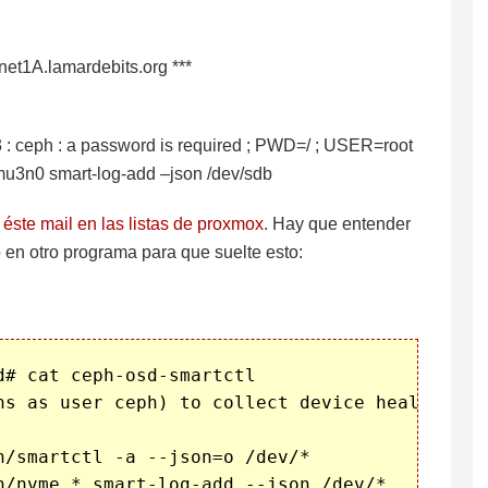
net1A.lamardebits.org ***
3 : ceph : a password is required ; PWD=/ ; USER=root
n0 smart-log-add –json /dev/sdb
r
éste mail en las listas de proxmox
. Hay que entender
o en otro programa para que suelte esto:
# cat ceph-osd-smartctl 

ns as user ceph) to collect device health metr
n/smartctl -a --json=o /dev/*
