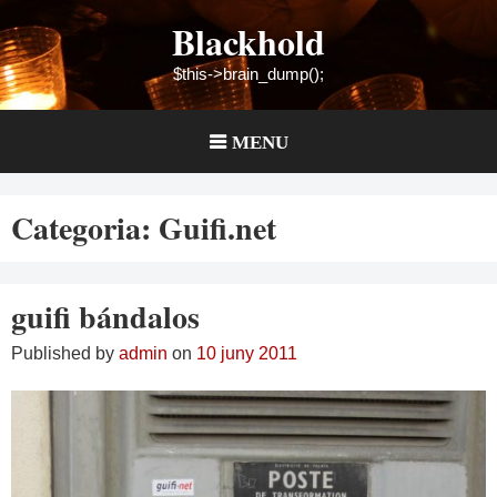
Skip
Blackhold
to
content
$this->brain_dump();
MENU
Categoria:
Guifi.net
guifi bándalos
Published by
admin
on
10 juny 2011