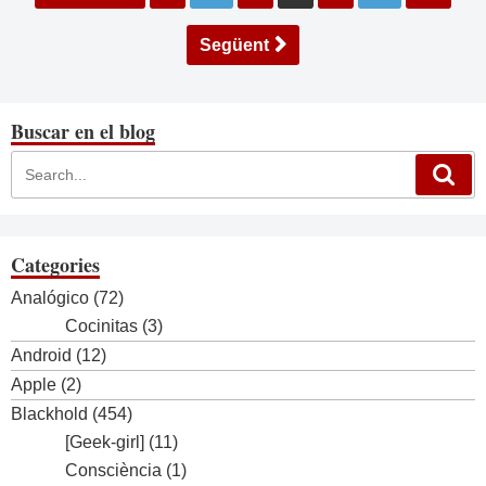
de
les
Següent
entrades
Buscar en el blog
Categories
Analógico
(72)
Cocinitas
(3)
Android
(12)
Apple
(2)
Blackhold
(454)
[Geek-girl]
(11)
Consciència
(1)