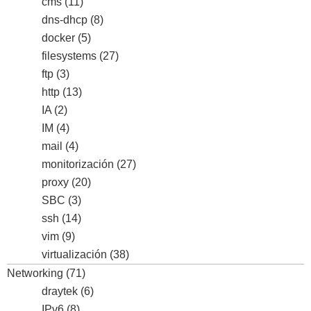
cms
(11)
dns-dhcp
(8)
docker
(5)
filesystems
(27)
ftp
(3)
http
(13)
IA
(2)
IM
(4)
mail
(4)
monitorización
(27)
proxy
(20)
SBC
(3)
ssh
(14)
vim
(9)
virtualización
(38)
Networking
(71)
draytek
(6)
IPv6
(8)