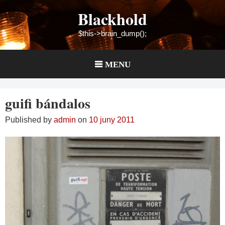
Skip
Blackhold
to
content
$this->brain_dump();
MENU
guifi bándalos
Published by
admin
on
10 juny 2011