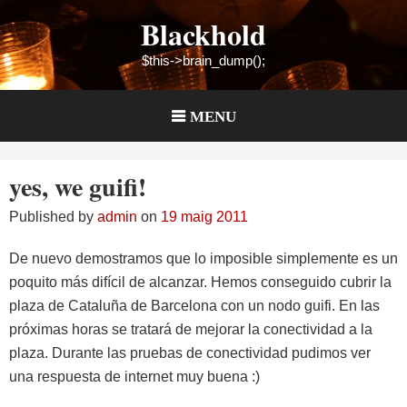
Skip
Blackhold
to
content
$this->brain_dump();
MENU
yes, we guifi!
Published by
admin
on
19 maig 2011
De nuevo demostramos que lo imposible simplemente es un
poquito más difícil de alcanzar. Hemos conseguido cubrir la
plaza de Cataluña de Barcelona con un nodo guifi. En las
próximas horas se tratará de mejorar la conectividad a la
plaza. Durante las pruebas de conectividad pudimos ver
una respuesta de internet muy buena :)