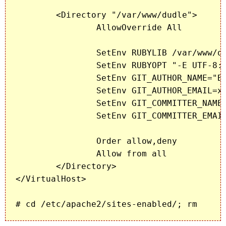
	<Directory "/var/www/dudle">

		AllowOverride All

    		SetEnv RUBYLIB /var/www/dudle/

    		SetEnv RUBYOPT "-E UTF-8:UTF-8"

    		SetEnv GIT_AUTHOR_NAME="Blackhold"

    		SetEnv GIT_AUTHOR_EMAIL=xxx@domain.com

    		SetEnv GIT_COMMITTER_NAME="$GIT_AUTHOR_NAME"

    		SetEnv GIT_COMMITTER_EMAIL="$GIT_AUTHOR_EMAIL"

		Order allow,deny

		Allow from all

	</Directory>

</VirtualHost>

# cd /etc/apache2/sites-enabled/; rm 