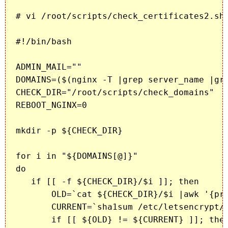
# vi /root/scripts/check_certificates2.sh

#!/bin/bash

ADMIN_MAIL=""

DOMAINS=($(nginx -T |grep server_name |gre
CHECK_DIR="/root/scripts/check_domains"

REBOOT_NGINX=0

mkdir -p ${CHECK_DIR}

for i in "${DOMAINS[@]}"

do

   if [[ -f ${CHECK_DIR}/$i ]]; then

       OLD=`cat ${CHECK_DIR}/$i |awk '{pri
       CURRENT=`sha1sum /etc/letsencrypt/l
       if [[ ${OLD} != ${CURRENT} ]]; then