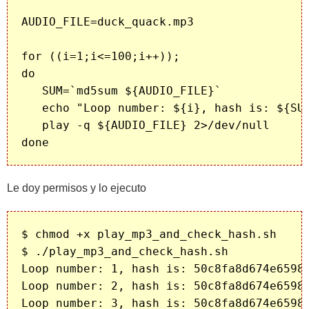
AUDIO_FILE=duck_quack.mp3

for ((i=1;i<=100;i++));

do

   SUM=`md5sum ${AUDIO_FILE}`

   echo "Loop number: ${i}, hash is: ${SUM
   play -q ${AUDIO_FILE} 2>/dev/null

Le doy permisos y lo ejecuto
$ chmod +x play_mp3_and_check_hash.sh

$ ./play_mp3_and_check_hash.sh

Loop number: 1, hash is: 50c8fa8d674e65989
Loop number: 2, hash is: 50c8fa8d674e65989
Loop number: 3, hash is: 50c8fa8d674e65989