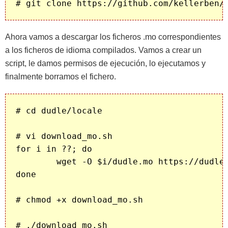
Ahora vamos a descargar los ficheros .mo correspondientes
a los ficheros de idioma compilados. Vamos a crear un
script, le damos permisos de ejecución, lo ejecutamos y
finalmente borramos el fichero.
# cd dudle/locale

# vi download_mo.sh

for i in ??; do

	wget -O $i/dudle.mo https://dudle.inf.tu-dresden.de/locale/`basename $i`/dudle.mo

done

# chmod +x download_mo.sh

# ./download_mo.sh
