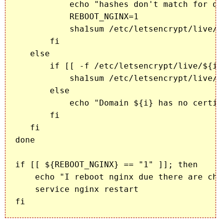
           echo "hashes don't match for do
           REBOOT_NGINX=1

           sha1sum /etc/letsencrypt/live/$
       fi

   else

       if [[ -f /etc/letsencrypt/live/${i}
           sha1sum /etc/letsencrypt/live/$
       else

           echo "Domain ${i} has no certif
       fi

   fi

done

if [[ ${REBOOT_NGINX} == "1" ]]; then

    echo "I reboot nginx due there are cha
    service nginx restart
