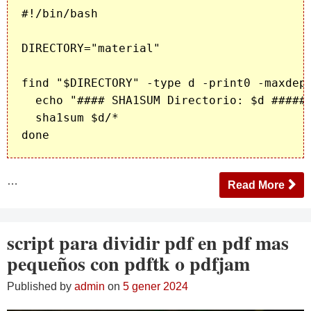
#!/bin/bash

DIRECTORY="material"

find "$DIRECTORY" -type d -print0 -maxdept
  echo "#### SHA1SUM Directorio: $d #####"
  sha1sum $d/*

…
Read More
script para dividir pdf en pdf mas
pequeños con pdftk o pdfjam
Published by
admin
on
5 gener 2024