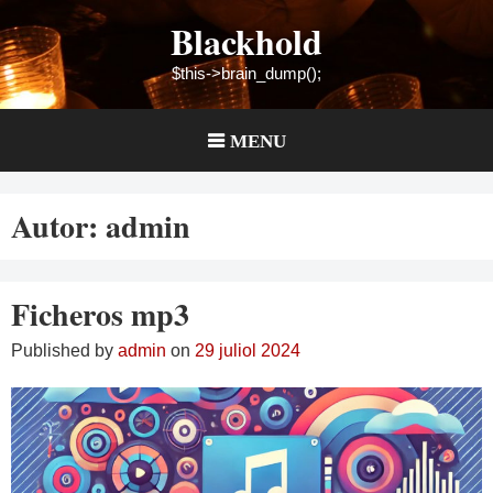
Skip
Blackhold
to
content
$this->brain_dump();
MENU
Autor:
admin
Ficheros mp3
Published by
admin
on
29 juliol 2024