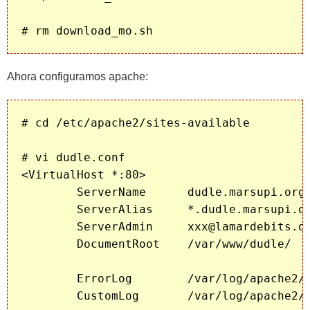
Ahora configuramos apache:
# cd /etc/apache2/sites-available

# vi dudle.conf

<VirtualHost *:80>

        ServerName      dudle.marsupi.org

        ServerAlias     *.dudle.marsupi.or
        ServerAdmin     xxx@lamardebits.or
        DocumentRoot    /var/www/dudle/

        ErrorLog        /var/log/apache2/d
        CustomLog       /var/log/apache2/d