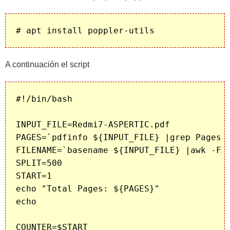
A continuación el script
#!/bin/bash

INPUT_FILE=Redmi7-ASPERTIC.pdf

PAGES=`pdfinfo ${INPUT_FILE} |grep Pages |
FILENAME=`basename ${INPUT_FILE} |awk -F '
SPLIT=500

START=1

echo "Total Pages: ${PAGES}"

echo 

COUNTER=$START
