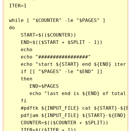
ITER=1

while [ "$COUNTER" -le "$PAGES" ]

do

    START=$(($COUNTER))

    END=$(($START + $SPLIT - 1))

    echo 

    echo "#################"

    echo "start ${START} end ${END} iter $
    if [[ "$PAGES" -le "$END" ]]

    then

       END=$PAGES

       echo "last end is ${END} of total p
    fi

    #pdftk ${INPUT_FILE} cat ${START}-${EN
    pdfjam ${INPUT_FILE} ${START}-${END} -
    COUNTER=$(($COUNTER + $SPLIT))

    ITER=$(($ITER + 1))
