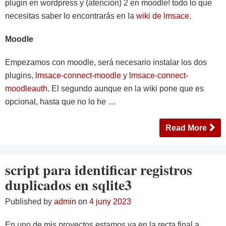
plugin en wordpress y (atención) 2 en moodle! todo lo que
necesitas saber lo encontrarás en la
wiki de lmsace
.
Moodle
Empezamos con moodle, será necesario instalar los dos
plugins,
lmsace-connect-moodle
y
lmsace-connect-
moodleauth
. El segundo aunque en la wiki pone que es
opcional, hasta que no lo he …
Read More
script para identificar registros
duplicados en sqlite3
Published by
admin
on
4 juny 2023
En uno de mis proyectos estamos ya en la recta final a