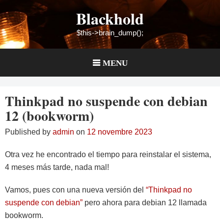
Skip
Blackhold
to
content
$this->brain_dump();
MENU
Thinkpad no suspende con debian
12 (bookworm)
Published by
admin
on
12 novembre 2023
Otra vez he encontrado el tiempo para reinstalar el sistema,
4 meses más tarde, nada mal!
Vamos, pues con una nueva versión del
“Thinkpad no
suspende con debian”
pero ahora para debian 12 llamada
bookworm.