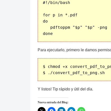
#!/bin/bash

for p in *.pdf

do

   pdftoppm "$p" "$p" -png

Para ejecutarlo, primero le damos permis
$ chmod +x convert_pdf_to_pn
Y listos! Tip rápido y útil del día.
Nueva entrada del Blog: