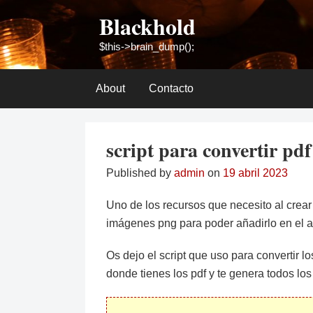
Skip
Blackhold
to
content
$this->brain_dump();
About
Contacto
script para convertir pdf
Published by
admin
on
19 abril 2023
Uno de los recursos que necesito al crear
imágenes png para poder añadirlo en el a
Os dejo el script que uso para convertir lo
donde tienes los pdf y te genera todos los