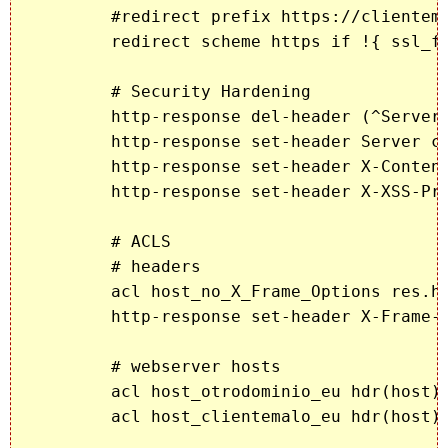
        #redirect prefix https://clientema
	redirect scheme https if !{ ssl_fc }

	# Security Hardening

        http-response del-header (^Server.
	http-response set-header Server cliente-proxy

        http-response set-header X-Content
        http-response set-header X-XSS-Pro
        # ACLS

	# headers

	acl host_no_X_Frame_Options res.hdr(X-Frame-Options) -m found

	http-response set-header X-Frame-Options SAMEORIGIN if !host_no_X_Frame_Options 

	# webserver hosts

	acl host_otrodominio_eu hdr(host) -i otrodominio.eu

	acl host_clientemalo_eu hdr(host) -i clientemalo.eu
