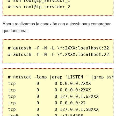
# ssh root@ip_servidor_1

Ahora realizamos la conexión con autossh para comprobar
que funciona:
# autossh -f -N -L \*:2XXX:localhost:22   
# netstat -lanp |grep 'LISTEN ' |grep ssh 
tcp        0      0 0.0.0.0:2XXX          
tcp        0      0 0.0.0.0:2XXX          
tcp        0      0 127.0.0.1:62XXX       
tcp        0      0 0.0.0.0:22            
tcp        0      0 127.0.0.1:58XXX       
tcp6       0      0 ::1:54208             