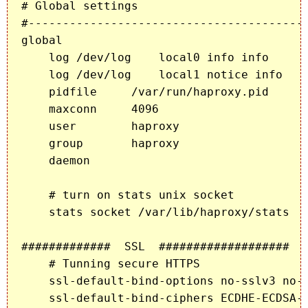
# Global settings

#-----------------------------------------
global

    log /dev/log    local0 info info

    log /dev/log    local1 notice info

    pidfile     /var/run/haproxy.pid

    maxconn     4096

    user        haproxy

    group       haproxy

    daemon

    # turn on stats unix socket

    stats socket /var/lib/haproxy/stats

#############  SSL  ###################

    # Tunning secure HTTPS

    ssl-default-bind-options no-sslv3 no-t
    ssl-default-bind-ciphers ECDHE-ECDSA-