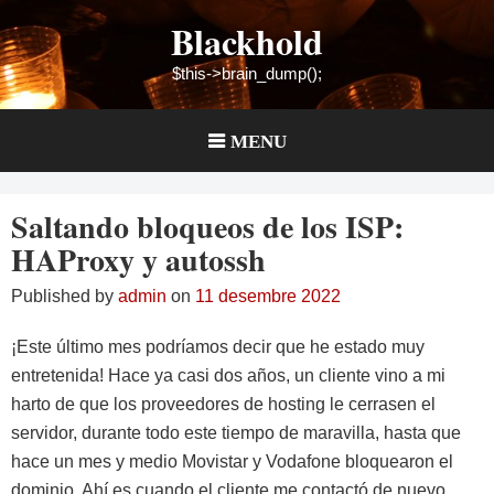
Skip
Blackhold
to
content
$this->brain_dump();
MENU
Saltando bloqueos de los ISP:
HAProxy y autossh
Published by
admin
on
11 desembre 2022
¡Este último mes podríamos decir que he estado muy
entretenida! Hace ya casi dos años, un cliente vino a mi
harto de que los proveedores de hosting le cerrasen el
servidor, durante todo este tiempo de maravilla, hasta que
hace un mes y medio Movistar y Vodafone bloquearon el
dominio. Ahí es cuando el cliente me contactó de nuevo