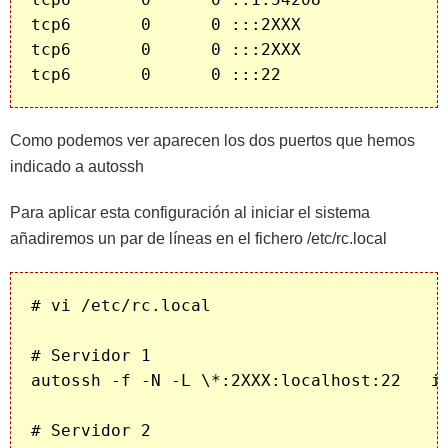
tcp6       0      0 :::2XXX               
tcp6       0      0 :::2XXX               
Como podemos ver aparecen los dos puertos que hemos
indicado a autossh
Para aplicar esta configuración al iniciar el sistema
añadiremos un par de líneas en el fichero /etc/rc.local
# vi /etc/rc.local

# Servidor 1

autossh -f -N -L \*:2XXX:localhost:22   ip
# Servidor 2
