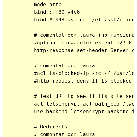
        mode http

        bind :::80 v4v6

	bind *:443 ssl crt /etc/ssl/cliente/cliente.pem

	# comentat per laura (no funciona la renovacio de certificats amb això)

        #option  forwardfor except 127.0.0
	http-response set-header Server cliente-proxy

	# comentat per laura

	#acl is-blocked-ip src -f /usr/local/scripts/ipsfirewall1.conf

        #http-request deny if is-blocked-i
        # Test URI to see if its a letsenc
	acl letsencrypt-acl path_beg /.well-known/acme-challenge/

	use_backend letsencrypt-backend if letsencrypt-acl

	# Redirects

	# comentat per laura
