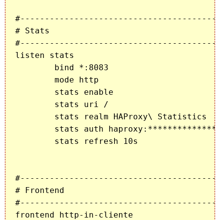
#-----------------------------------------
# Stats

#-----------------------------------------
listen stats

        bind *:8083

        mode http

        stats enable

        stats uri /

        stats realm HAProxy\ Statistics

        stats auth haproxy:***************
        stats refresh 10s

#-----------------------------------------
# Frontend

#-----------------------------------------
frontend http-in-cliente
