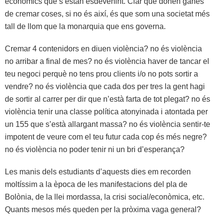
econòmics que s’estan esdevenint. Clar que donen ganes
de cremar coses, si no és així, és que som una societat més
tall de llom que la monarquia que ens governa.
Cremar 4 contenidors en diuen violència? no és violència
no arribar a final de mes? no és violència haver de tancar el
teu negoci perquè no tens prou clients i/o no pots sortir a
vendre? no és violència que cada dos per tres la gent hagi
de sortir al carrer per dir que n’està farta de tot plegat? no és
violència tenir una classe política atonyinada i atontada per
un 155 que s’està allargant massa? no és violència sentir-te
impotent de veure com el teu futur cada cop és més negre?
no és violència no poder tenir ni un bri d’esperança?
Les manis dels estudiants d’aquests dies em recorden
moltíssim a la època de les manifestacions del pla de
Bolònia, de la llei mordassa, la crisi social/econòmica, etc.
Quants mesos més queden per la pròxima vaga general?