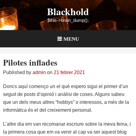
Skip
Blackhold
to
content
$this->brain_dump();
MENU
Pilotes inflades
Published by
admin
on
21 febrer 2021
Doncs aquí començo un el què espero sigui el primer d’un
seguit de posts d’opinió i anàlisi de coses. Alguns sabeu
que un dels meus altres “hobbys” o interessos, a més de la
informàtica és el del creixement personal.
L’altre dia em van recomanar escriure sobre la meva feina, i
la primera cosa que em va venir al cap va ser aquest blog