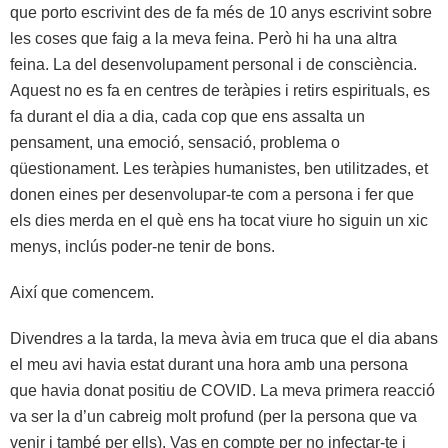
que porto escrivint des de fa més de 10 anys escrivint sobre
les coses que faig a la meva feina. Però hi ha una altra
feina. La del desenvolupament personal i de consciència.
Aquest no es fa en centres de teràpies i retirs espirituals, es
fa durant el dia a dia, cada cop que ens assalta un
pensament, una emoció, sensació, problema o
qüestionament. Les teràpies humanistes, ben utilitzades, et
donen eines per desenvolupar-te com a persona i fer que
els dies merda en el què ens ha tocat viure ho siguin un xic
menys, inclús poder-ne tenir de bons.
Així que comencem.
Divendres a la tarda, la meva àvia em truca que el dia abans
el meu avi havia estat durant una hora amb una persona
que havia donat positiu de COVID. La meva primera reacció
va ser la d’un cabreig molt profund (per la persona que va
venir i també per ells). Vas en compte per no infectar-te i