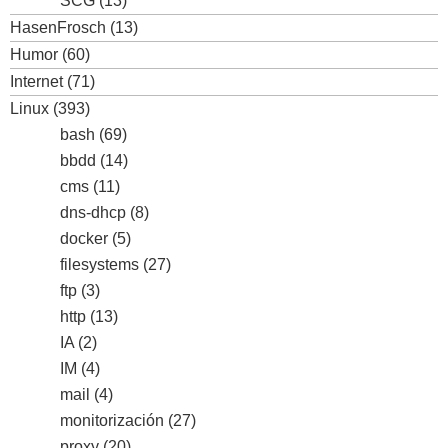
SCG
(13)
HasenFrosch
(13)
Humor
(60)
Internet
(71)
Linux
(393)
bash
(69)
bbdd
(14)
cms
(11)
dns-dhcp
(8)
docker
(5)
filesystems
(27)
ftp
(3)
http
(13)
IA
(2)
IM
(4)
mail
(4)
monitorización
(27)
proxy
(20)