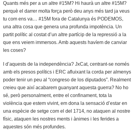
Quants més per a un altre #15M? Hi haurà un altre #15M?
perquè el darrer molta força però deu anys més tard ja veus
tu com ens va… #15M fora de Catalunya és PODEMOS,
una altra cosa que genera una profunda impotència. Un
partit polític al costat d’un altre partícip de la repressió a la
que ens veiem immersos. Amb aquests havíem de canviar
les coses?
I d’aquests de la independència? JxCat, centrant-se només
amb els presos polítics i ERC afluixant la corda per almenys
poder tenir un peu al “congreso de los diputados”. Realment
creieu que així acabarem guanyant aquesta guerra? No ho
sé, però personalment, entre el confinament, tota la
violència que estem vivint, em dona la sensació d’estar en
una espècie de setge com el del 1714, no ataquen al nostre
físic, ataquen les nostres ments i ànimes i les ferides a
aquestes són més profundes.