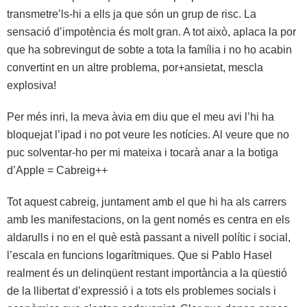
transmetre’ls-hi a ells ja que són un grup de risc. La
sensació d’impotència és molt gran. A tot això, aplaca la por
que ha sobrevingut de sobte a tota la família i no ho acabin
convertint en un altre problema, por+ansietat, mescla
explosiva!
Per més inri, la meva àvia em diu que el meu avi l’hi ha
bloquejat l’ipad i no pot veure les notícies. Al veure que no
puc solventar-ho per mi mateixa i tocarà anar a la botiga
d’Apple = Cabreig++
Tot aquest cabreig, juntament amb el que hi ha als carrers
amb les manifestacions, on la gent només es centra en els
aldarulls i no en el què està passant a nivell polític i social,
l’escala en funcions logarítmiques. Que si Pablo Hasel
realment és un delinqüent restant importància a la qüestió
de la llibertat d’expressió i a tots els problemes socials i