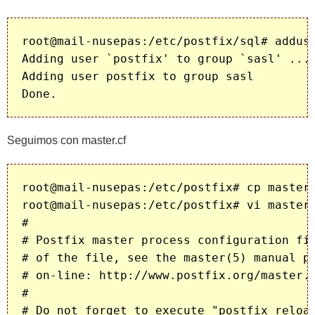
root@mail-nusepas:/etc/postfix/sql# adduse
Adding user `postfix' to group `sasl' ...

Adding user postfix to group sasl

Seguimos con master.cf
root@mail-nusepas:/etc/postfix# cp master.
root@mail-nusepas:/etc/postfix# vi master.
#

# Postfix master process configuration fil
# of the file, see the master(5) manual pa
# on-line: http://www.postfix.org/master.5
#

# Do not forget to execute "postfix reload