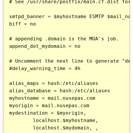
# See /usr/share/postfix/main.cf.dist for 
smtpd_banner = $myhostname ESMTP $mail_nam
biff = no

# appending .domain is the MUA's job.

append_dot_mydomain = no

# Uncomment the next line to generate "del
#delay_warning_time = 4h

alias_maps = hash:/etc/aliases

alias_database = hash:/etc/aliases

myhostname = mail.nusepas.com

myorigin = mail.nusepas.com

mydestination = $myorigin,

        localhost.$myhostname,

        localhost.$mydomain, ,
