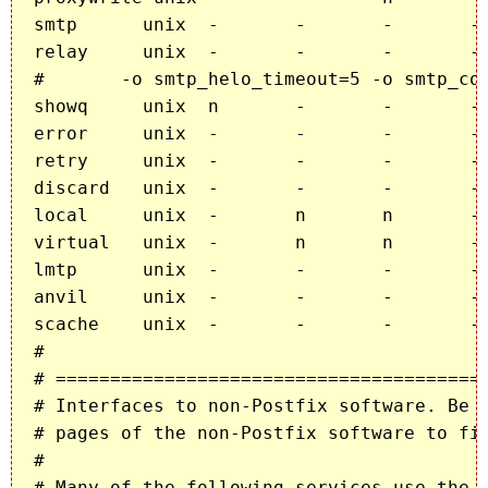
smtp      unix  -       -       -       - 
relay     unix  -       -       -       - 
#       -o smtp_helo_timeout=5 -o smtp_con
showq     unix  n       -       -       - 
error     unix  -       -       -       - 
retry     unix  -       -       -       - 
discard   unix  -       -       -       - 
local     unix  -       n       n       - 
virtual   unix  -       n       n       - 
lmtp      unix  -       -       -       - 
anvil     unix  -       -       -       - 
scache    unix  -       -       -       - 
#

# ========================================
# Interfaces to non-Postfix software. Be s
# pages of the non-Postfix software to fin
#

# Many of the following services use the P