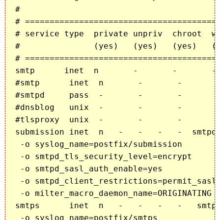
#

# ========================================
# service type  private unpriv  chroot  wa
#               (yes)   (yes)   (yes)   (n
# ========================================
smtp      inet  n       -       -       - 
#smtp      inet  n       -       -       -
#smtpd     pass  -       -       -       -
#dnsblog   unix  -       -       -       -
#tlsproxy  unix  -       -       -       -
submission inet  n   -   -   -   -  smtpd

 -o syslog_name=postfix/submission

 -o smtpd_tls_security_level=encrypt

 -o smtpd_sasl_auth_enable=yes

 -o smtpd_client_restrictions=permit_sasl_
 -o milter_macro_daemon_name=ORIGINATING

smtps      inet  n   -   -   -   -   smtpd
 -o syslog_name=postfix/smtps
