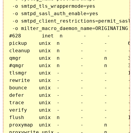
 -o smtpd_tls_wrappermode=yes

 -o smtpd_sasl_auth_enable=yes

 -o smtpd_client_restrictions=permit_sasl_
 -o milter_macro_daemon_name=ORIGINATING

#628       inet  n       -       -       -
pickup    unix  n       -       -       60
cleanup   unix  n       -       -       - 
qmgr      unix  n       -       n       30
#qmgr     unix  n       -       n       30
tlsmgr    unix  -       -       -       10
rewrite   unix  -       -       -       - 
bounce    unix  -       -       -       - 
defer     unix  -       -       -       - 
trace     unix  -       -       -       - 
verify    unix  -       -       -       - 
flush     unix  n       -       -       10
proxymap  unix  -       -       n       - 
proxywrite unix -       -       n       - 