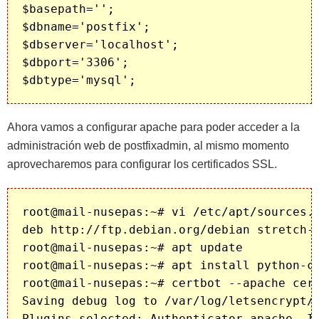
$basepath='';

$dbname='postfix';

$dbserver='localhost';

$dbport='3306';

Ahora vamos a configurar apache para poder acceder a la
administración web de postfixadmin, al mismo momento
aprovecharemos para configurar los certificados SSL.
root@mail-nusepas:~# vi /etc/apt/sources.l
deb http://ftp.debian.org/debian stretch-b
root@mail-nusepas:~# apt update

root@mail-nusepas:~# apt install python-ce
root@mail-nusepas:~# certbot --apache cert
Saving debug log to /var/log/letsencrypt/l
Plugins selected: Authenticator apache, In