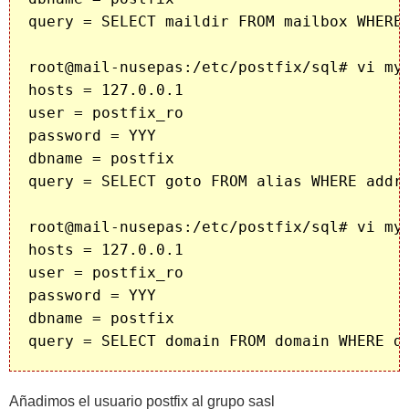
query = SELECT maildir FROM mailbox WHERE 
root@mail-nusepas:/etc/postfix/sql# vi mys
hosts = 127.0.0.1

user = postfix_ro

password = YYY

dbname = postfix

query = SELECT goto FROM alias WHERE addre
root@mail-nusepas:/etc/postfix/sql# vi mys
hosts = 127.0.0.1

user = postfix_ro

password = YYY

dbname = postfix

Añadimos el usuario postfix al grupo sasl