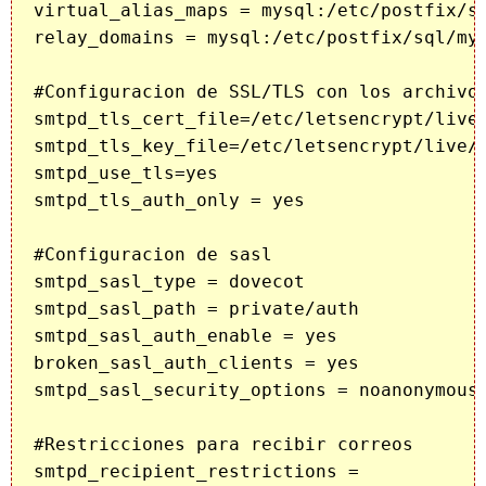
virtual_alias_maps = mysql:/etc/postfix/sq
relay_domains = mysql:/etc/postfix/sql/mys
#Configuracion de SSL/TLS con los archivos
smtpd_tls_cert_file=/etc/letsencrypt/live/
smtpd_tls_key_file=/etc/letsencrypt/live/m
smtpd_use_tls=yes

smtpd_tls_auth_only = yes

#Configuracion de sasl

smtpd_sasl_type = dovecot

smtpd_sasl_path = private/auth

smtpd_sasl_auth_enable = yes

broken_sasl_auth_clients = yes

smtpd_sasl_security_options = noanonymous

#Restricciones para recibir correos

smtpd_recipient_restrictions =
