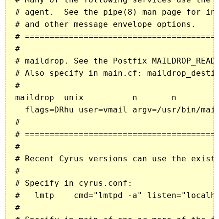
# agent.  See the pipe(8) man page for inf
# and other message envelope options.

# ========================================
#

# maildrop. See the Postfix MAILDROP_READM
# Also specify in main.cf: maildrop_destin
#

maildrop  unix  -       n       n       - 
  flags=DRhu user=vmail argv=/usr/bin/mail
#

# ========================================
#

# Recent Cyrus versions can use the existi
#

# Specify in cyrus.conf:

#   lmtp    cmd="lmtpd -a" listen="localho
#
