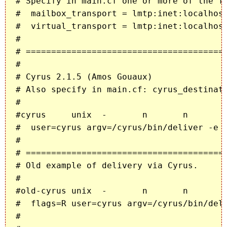
# Specify in main.cf one or more of the fo
#  mailbox_transport = lmtp:inet:localhost
#  virtual_transport = lmtp:inet:localhost
#

# ========================================
#

# Cyrus 2.1.5 (Amos Gouaux)

# Also specify in main.cf: cyrus_destinati
#

#cyrus     unix  -       n       n       -
#  user=cyrus argv=/cyrus/bin/deliver -e -
#

# ========================================
# Old example of delivery via Cyrus.

#

#old-cyrus unix  -       n       n       -
#  flags=R user=cyrus argv=/cyrus/bin/deli
#
