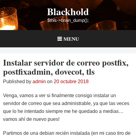
Skip
Blackhold
to
content
$this->brain_dump();
MENU
Instalar servidor de correo postfix,
postfixadmin, dovecot, tls
Published by
admin
on
20 octubre 2018
Venga, vamos a ver si finalmente consigo instalar un
servidor de correo que sea administrable, ya que las veces
que lo he intentado siempre me he quedado a medias…
vamos ahí de nuevo pues!
Partimos de una debian recién instalada (en mi caso tiro de