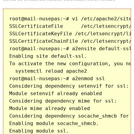
root@mail-nusepas:~# vi /etc/apache2/sites
SSLCertificateFile      /etc/letsencrypt/l
SSLCertificateKeyFile /etc/letsencrypt/liv
SSLCertificateChainFile /etc/letsencrypt/l
root@mail-nusepas:~# a2ensite default-ssl

Enabling site default-ssl.

To activate the new configuration, you nee
  systemctl reload apache2

root@mail-nusepas:~# a2enmod ssl

Considering dependency setenvif for ssl:

Module setenvif already enabled

Considering dependency mime for ssl:

Module mime already enabled

Considering dependency socache_shmcb for s
Enabling module socache_shmcb.

Enabling module ssl.
