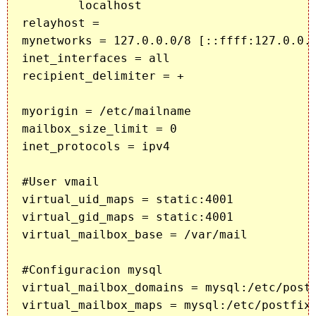
        localhost

relayhost =

mynetworks = 127.0.0.0/8 [::ffff:127.0.0.0
inet_interfaces = all

recipient_delimiter = +

myorigin = /etc/mailname

mailbox_size_limit = 0

inet_protocols = ipv4

#User vmail

virtual_uid_maps = static:4001

virtual_gid_maps = static:4001

virtual_mailbox_base = /var/mail

#Configuracion mysql

virtual_mailbox_domains = mysql:/etc/postf
virtual_mailbox_maps = mysql:/etc/postfix/