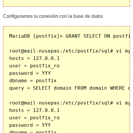
Configuramos la conexión con la base de datos
MariaDB [postfix]> GRANT SELECT ON postfix
root@mail-nusepas:/etc/postfix/sql# vi mys
hosts = 127.0.0.1

user = postfix_ro

password = YYY

dbname = postfix

query = SELECT domain FROM domain WHERE do
root@mail-nusepas:/etc/postfix/sql# vi mys
hosts = 127.0.0.1

user = postfix_ro

password = YYY

dbname = postfix
