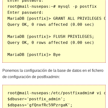
Enter password: 

root@mail-nusepas:~# mysql -p postfix

Enter password: 

MariaDB [postfix]> GRANT ALL PRIVILEGES ON
Query OK, 0 rows affected (0.00 sec)

MariaDB [postfix]> FLUSH PRIVILEGES;

Query OK, 0 rows affected (0.00 sec)

Ponemos la configuración de la base de datos en el fichero
de configuración de postfixadmin:
root@mail-nusepas:/etc/postfixadmin# vi db
$dbuser='postfix_admin';

$dbpass='gfQnxfRc59PzrgaK';
