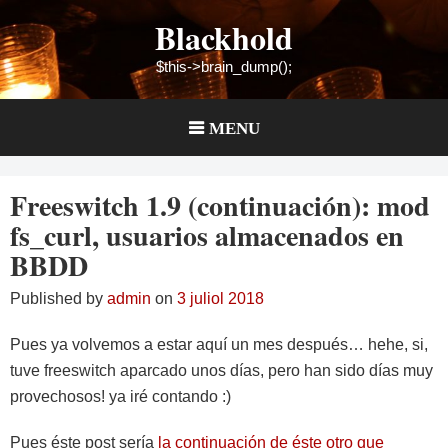
Skip
Blackhold
to
content
$this->brain_dump();
MENU
Freeswitch 1.9 (continuación): mod
fs_curl, usuarios almacenados en
BBDD
Published by
admin
on
3 juliol 2018
Pues ya volvemos a estar aquí un mes después… hehe, si,
tuve freeswitch aparcado unos días, pero han sido días muy
provechosos! ya iré contando :)
Pues éste post sería
la continuación de éste otro que