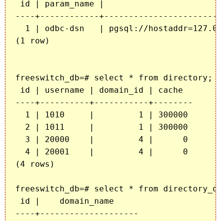
 id | param_name |                        
----+------------+------------------------
  1 | odbc-dsn   | pgsql://hostaddr=127.0.
(1 row)

freeswitch_db=# select * from directory;

 id | username | domain_id | cache  

----+----------+-----------+--------

  1 | 1010     |         1 | 300000

  2 | 1011     |         1 | 300000

  3 | 20000    |         4 |      0

  4 | 20001    |         4 |      0

(4 rows)

freeswitch_db=# select * from directory_do
 id |    domain_name     

----+--------------------
