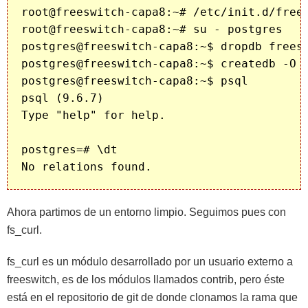
root@freeswitch-capa8:~# /etc/init.d/frees
root@freeswitch-capa8:~# su - postgres

postgres@freeswitch-capa8:~$ dropdb freesw
postgres@freeswitch-capa8:~$ createdb -O f
postgres@freeswitch-capa8:~$ psql 

psql (9.6.7)

Type "help" for help.

postgres=# \dt

Ahora partimos de un entorno limpio. Seguimos pues con
fs_curl.
fs_curl es un módulo desarrollado por un usuario externo a
freeswitch, es de los módulos llamados contrib, pero éste
está en el repositorio de git de donde clonamos la rama que