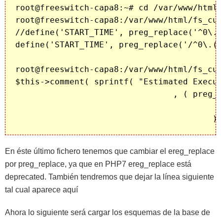
root@freeswitch-capa8:~# cd /var/www/html/
root@freeswitch-capa8:/var/www/html/fs_cur
//define('START_TIME', preg_replace('^0\.(
define('START_TIME', preg_replace('/^0\.(\
root@freeswitch-capa8:/var/www/html/fs_cur
$this->comment( sprintf( "Estimated Execut
                                , ( preg_r
                                          
En éste último fichero tenemos que cambiar el ereg_replace
por preg_replace, ya que en PHP7 ereg_replace está
deprecated. También tendremos que dejar la línea siguiente
tal cual aparece aquí
Ahora lo siguiente será cargar los esquemas de la base de