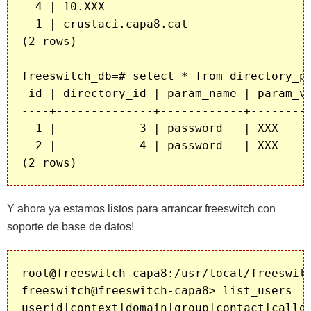
  4 | 10.XXX

  1 | crustaci.capa8.cat

(2 rows)

freeswitch_db=# select * from directory_pa
 id | directory_id | param_name | param_va
----+--------------+------------+---------
  1 |            3 | password   | XXX

  2 |            4 | password   | XXX

Y ahora ya estamos listos para arrancar freeswitch con
soporte de base de datos!
root@freeswitch-capa8:/usr/local/freeswitc
freeswitch@freeswitch-capa8> list_users 

userid|context|domain|group|contact|callgr