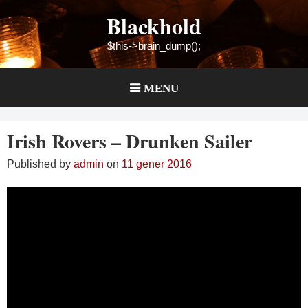
Skip
Blackhold
to
content
$this->brain_dump();
MENU
Irish Rovers – Drunken Sailer
Published by
admin
on
11 gener 2016