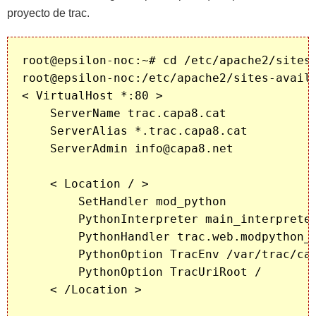
proyecto de trac.
root@epsilon-noc:~# cd /etc/apache2/sites-
root@epsilon-noc:/etc/apache2/sites-availa
< VirtualHost *:80 >

    ServerName trac.capa8.cat

    ServerAlias *.trac.capa8.cat

    ServerAdmin info@capa8.net

    < Location / >

        SetHandler mod_python

        PythonInterpreter main_interpreter
        PythonHandler trac.web.modpython_f
        PythonOption TracEnv /var/trac/cap
        PythonOption TracUriRoot /

    < /Location >
