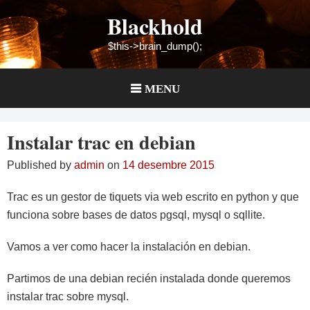
Skip
Blackhold
to
content
$this->brain_dump();
MENU
Instalar trac en debian
Published by
admin
on
14 desembre 2015
Trac es un gestor de tiquets via web escrito en python y que
funciona sobre bases de datos pgsql, mysql o sqllite.
Vamos a ver como hacer la instalación en debian.
Partimos de una debian recién instalada donde queremos
instalar trac sobre mysql.