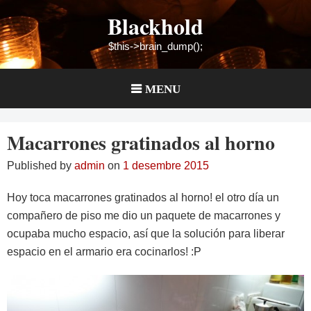
Skip
Blackhold
to
content
$this->brain_dump();
MENU
Macarrones gratinados al horno
Published by
admin
on
1 desembre 2015
Hoy toca macarrones gratinados al horno! el otro día un
compañero de piso me dio un paquete de macarrones y
ocupaba mucho espacio, así que la solución para liberar
espacio en el armario era cocinarlos! :P