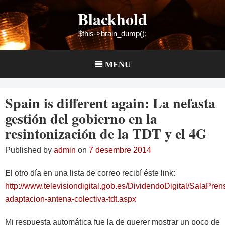
Skip
Blackhold
to
content
$this->brain_dump();
MENU
Spain is different again: La nefasta
gestión del gobierno en la
resintonización de la TDT y el 4G
Published by
admin
on
7 desembre 2014
E
l otro día en una lista de correo recibí éste link:
http://www.televisiondigital.gob.es/DividendoDigital/SalaPre
adaptacion-antena-colectiva-tdt.aspx
Mi respuesta automática fue la de querer mostrar un poco de