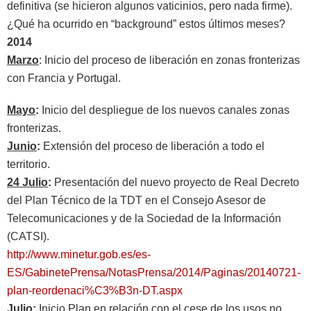
definitiva (se hicieron algunos vaticinios, pero nada firme).
¿Qué ha ocurrido en “background” estos últimos meses?
2014
Marzo
: Inicio del proceso de liberación en zonas fronterizas
con Francia y Portugal.
Mayo
:
Inicio del despliegue de los nuevos canales zonas
fronterizas.
Junio
:
Extensión del proceso de liberación a todo el
territorio.
24 Julio
:
Presentación del nuevo proyecto de Real Decreto
del Plan Técnico de la TDT en el Consejo Asesor de
Telecomunicaciones y de la Sociedad de la Información
(CATSI).
http://www.minetur.gob.es/es-
ES/GabinetePrensa/NotasPrensa/2014/Paginas/20140721-
plan-reordenaci%C3%B3n-DT.aspx
Julio
:
Inicio Plan en relación con el cese de los usos no