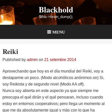
Skip
Blackhold
to
content
$this->brain_dump();
MENU
Reiki
Published by
admin
on
21 setembre 2014
Aprovechando que hoy es el día mundial del Reiki, voy a
destaparme un poco. (Modo alcohólicos anónimos on) Si,
soy Reikista y de segundo nivel (Modo AA off).
Nunca soy abierta en este aspecto ya que siempre me
preocupa el qué dirán y el qué pensaran, incluso cuando
estoy en entornos cooperativos; pero llega un momento al
que me da absolutamente igual y más con lo que ha