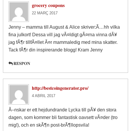
grocery coupons
22 MARÇ 2017
Jenny – mamma till August & Alice skriver:Ã…hh vilka
fina julkort! Dessa vill jag vÃ¤ldigt gÃ¤rna vinna dÃ¥
jag fÃ¶r tillfÃ¤llet Ã¤r mammaledig med mina skatter.
Tack fÃ¶r din inspirerande blogg! Kram Jenny
RESPON
http://bestcoingenerator.pro/
4 ABRIL 2017
Ã–nskar er ett hejdundrande Lycka till pÃ¥ den stora
dagen, som kommer bli fantastisk oavsett vÃ¤der (tro
mig!), och en skÃ¶n post-brÃ¶llopsvila!