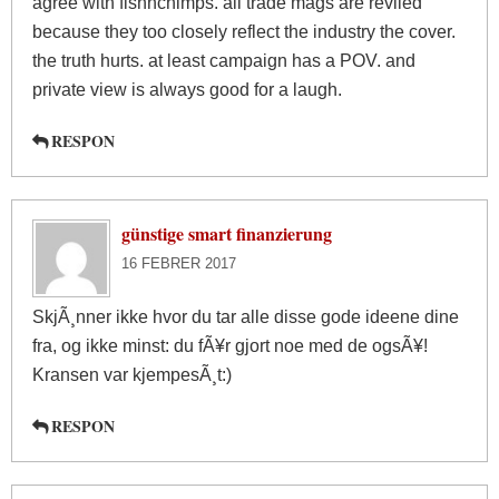
agree with fishnchimps. all trade mags are reviled
because they too closely reflect the industry the cover.
the truth hurts. at least campaign has a POV. and
private view is always good for a laugh.
RESPON
günstige smart finanzierung
16 FEBRER 2017
SkjÃ¸nner ikke hvor du tar alle disse gode ideene dine
fra, og ikke minst: du fÃ¥r gjort noe med de ogsÃ¥!
Kransen var kjempesÃ¸t:)
RESPON