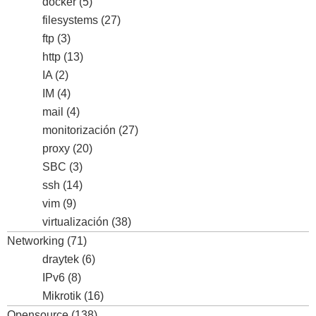
docker
(5)
filesystems
(27)
ftp
(3)
http
(13)
IA
(2)
IM
(4)
mail
(4)
monitorización
(27)
proxy
(20)
SBC
(3)
ssh
(14)
vim
(9)
virtualización
(38)
Networking
(71)
draytek
(6)
IPv6
(8)
Mikrotik
(16)
Opensource
(138)