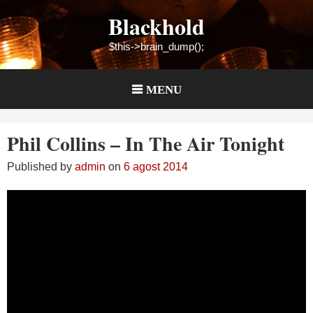
Skip
Blackhold
to
content
$this->brain_dump();
MENU
Phil Collins – In The Air Tonight
Published by
admin
on
6 agost 2014