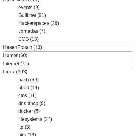
events
(9)
Guifi.net
(91)
Hackerspaces
(28)
Jornadas
(7)
SCG
(13)
HasenFrosch
(13)
Humor
(60)
Internet
(71)
Linux
(393)
bash
(69)
bbdd
(14)
cms
(11)
dns-dhcp
(8)
docker
(5)
filesystems
(27)
ftp
(3)
http
(13)