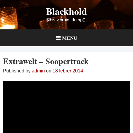
Skip
Blackhold
to
content
$this->brain_dump();
MENU
Extrawelt – Soopertrack
Published by
admin
on
18 febrer 2014