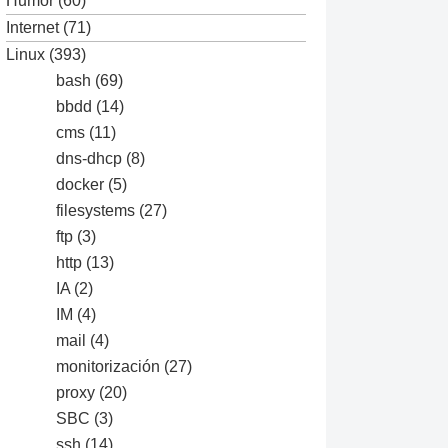
Humor
(60)
Internet
(71)
Linux
(393)
bash
(69)
bbdd
(14)
cms
(11)
dns-dhcp
(8)
docker
(5)
filesystems
(27)
ftp
(3)
http
(13)
IA
(2)
IM
(4)
mail
(4)
monitorización
(27)
proxy
(20)
SBC
(3)
ssh
(14)