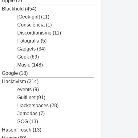
Apple
(2)
Blackhold
(454)
[Geek-girl]
(11)
Consciència
(1)
Discordianismo
(11)
Fotografia
(5)
Gadgets
(34)
Geek
(69)
Music
(148)
Google
(18)
Hacktivism
(214)
events
(9)
Guifi.net
(91)
Hackerspaces
(28)
Jornadas
(7)
SCG
(13)
HasenFrosch
(13)