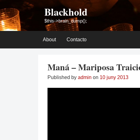
Skip
Blackhold
to
content
$this->brain_dump();
About
Contacto
Maná – Mariposa Traici
Published by
admin
on
10 juny 2013