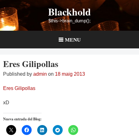
Skip
Blackhold
to
content
$this->brain_dump();
MENU
Eres Gilipollas
Published by
admin
on
18 maig 2013
Eres Gilipollas
xD
Nueva entrada del Blog: