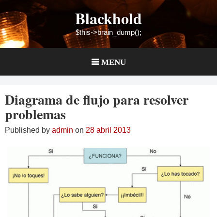
Skip
Blackhold
to
content
$this->brain_dump();
MENU
Diagrama de flujo para resolver
problemas
Published by
admin
on
28 abril 2013