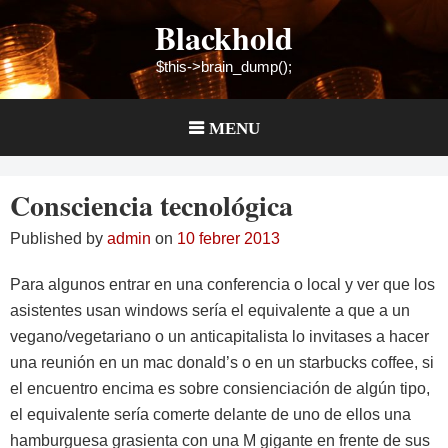
Skip
Blackhold
to
content
$this->brain_dump();
MENU
Consciencia tecnológica
Published by
admin
on
10 febrer 2013
Para algunos entrar en una conferencia o local y ver que los
asistentes usan windows sería el equivalente a que a un
vegano/vegetariano o un anticapitalista lo invitases a hacer
una reunión en un mac donald’s o en un starbucks coffee, si
el encuentro encima es sobre consienciación de algún tipo,
el equivalente sería comerte delante de uno de ellos una
hamburguesa grasienta con una M gigante en frente de sus