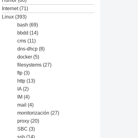
Humor
(60)
Internet
(71)
Linux
(393)
bash
(69)
bbdd
(14)
cms
(11)
dns-dhcp
(8)
docker
(5)
filesystems
(27)
ftp
(3)
http
(13)
IA
(2)
IM
(4)
mail
(4)
monitorización
(27)
proxy
(20)
SBC
(3)
ssh
(14)