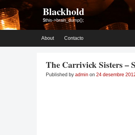
Skip
Blackhold
to
content
$this->brain_dump();
About
Contacto
The Carrivick Sisters –
Published by
admin
on
24 desembre 201