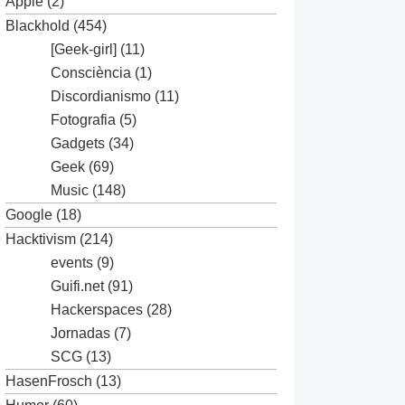
Apple
(2)
Blackhold
(454)
[Geek-girl]
(11)
Consciència
(1)
Discordianismo
(11)
Fotografia
(5)
Gadgets
(34)
Geek
(69)
Music
(148)
Google
(18)
Hacktivism
(214)
events
(9)
Guifi.net
(91)
Hackerspaces
(28)
Jornadas
(7)
SCG
(13)
HasenFrosch
(13)