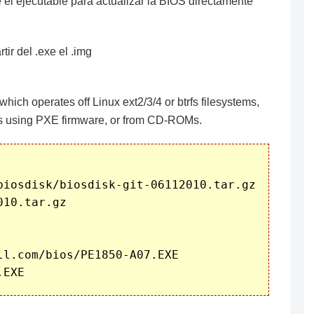
 el ejecutable para actualizar la BIOS directamente
ir del .exe el .img
hich operates off Linux ext2/3/4 or btrfs filesystems,
s using PXE firmware, or from CD-ROMs.
biosdisk/biosdisk-git-06112010.tar.gz

10.tar.gz

l.com/bios/PE1850-A07.EXE
