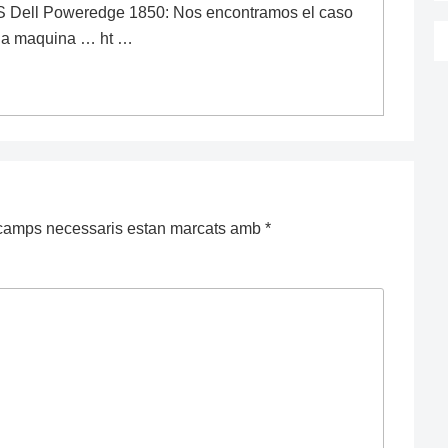
S Dell Poweredge 1850: Nos encontramos el caso
una maquina … ht …
camps necessaris estan marcats amb
*