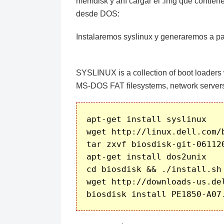
memdisk y ahí cargar el .img que contiene
desde DOS:
Instalaremos syslinux y generaremos a part
SYSLINUX is a collection of boot loaders w
MS-DOS FAT filesystems, network server
apt-get install syslinux

wget http://linux.dell.com/
tar zxvf biosdisk-git-061120
apt-get install dos2unix

cd biosdisk && ./install.sh

wget http://downloads-us.del