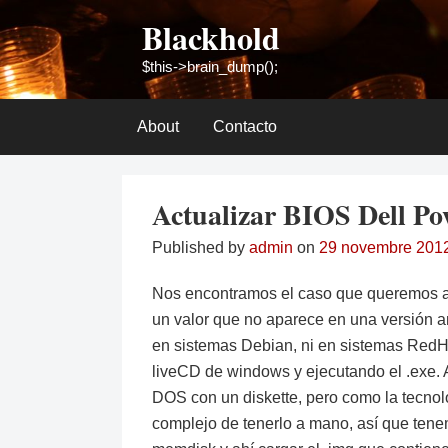
Skip
Blackhold
to
content
$this->brain_dump();
About
Contacto
Actualizar BIOS Dell Po
Published by
admin
on
29 novembre 201
Nos encontramos el caso que queremos ac
un valor que no aparece en una versión an
en sistemas Debian, ni en sistemas RedH
liveCD de windows y ejecutando el .exe.
DOS con un diskette, pero como la tecnol
complejo de tenerlo a mano, así que ten