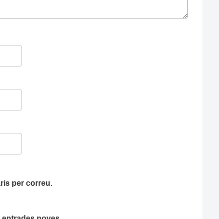
is per correu.
ha entrades noves.