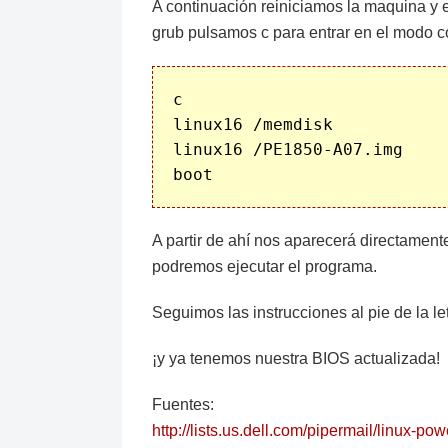
A continuación reiniciamos la maquina y 
grub pulsamos c para entrar en el modo 
c

linux16 /memdisk

linux16 /PE1850-A07.img

A partir de ahí nos aparecerá directame
podremos ejecutar el programa.
Seguimos las instrucciones al pie de la let
¡y ya tenemos nuestra BIOS actualizada!
Fuentes:
http://lists.us.dell.com/pipermail/linux