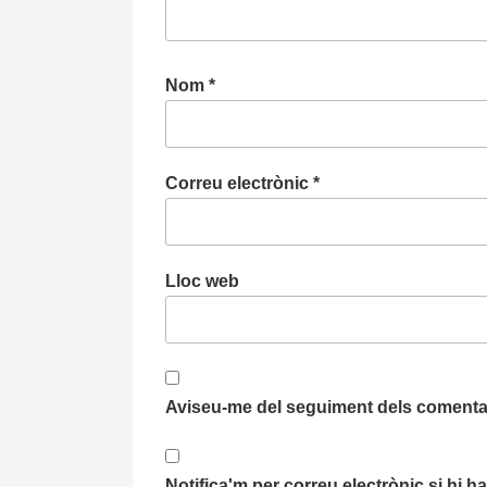
Nom
*
Correu electrònic
*
Lloc web
Aviseu-me del seguiment dels comentar
Notifica'm per correu electrònic si hi 