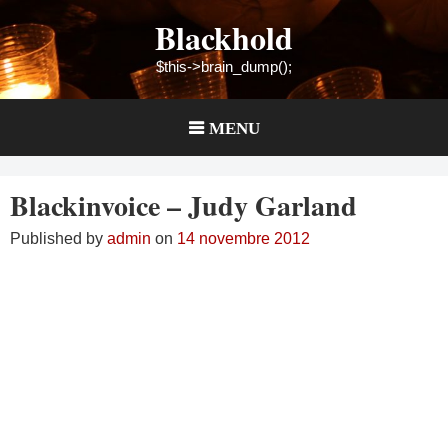
Skip
Blackhold
to
content
$this->brain_dump();
MENU
Blackinvoice – Judy Garland
Published by
admin
on
14 novembre 2012