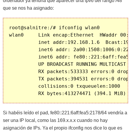
ordenador ya tendría que aparecer una ipv6 del rango /48
que se nos ha asignado:
root@salnitre:/# ifconfig wlan0

wlan0     Link encap:Ethernet  HWaddr 00:2
          inet addr:192.168.1.6  Bcast:192
          inet6 addr: 2a00:1508:1006:0:221
          inet6 addr: fe80::221:6aff:fea5:
          UP BROADCAST RUNNING MULTICAST  
          RX packets:533333 errors:0 dropp
          TX packets:394531 errors:0 dropp
          collisions:0 txqueuelen:1000 

          RX bytes:413274471 (394.1 MiB) 
Si habéis leído el pad, fe80::221:6aff:fea5:2178/64 vendría a
ser una IP local, como las 169.x.x.x cuando no hay
asignación de IPs. Ya el propio ifconfig nos dice lo que es