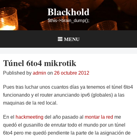
Skip
Blackhold
to
content
$this->brain_dump();
MENU
Túnel 6to4 mikrotik
Published by
admin
on
26 octubre 2012
Pues tras luchar unos cuantos días ya tenemos el túnel 6to4
funcionando y el router anunciando ipv6 (globales) a las
maquinas de la red local.
En el
hackmeeting
del año pasado al
montar la red
me
quedó el gusanillo de enrutar todo el mundo por un túnel
6to4 pero me quedó pendiente la parte de la asignación de