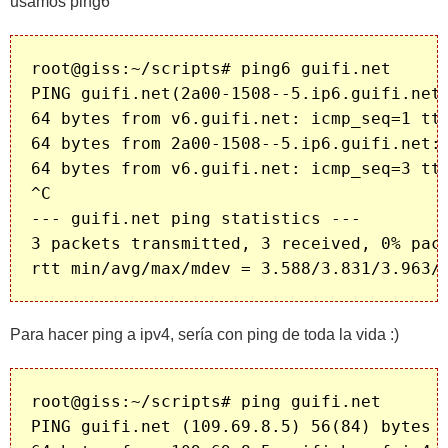
usamos ping6
root@giss:~/scripts# ping6 guifi.net

PING guifi.net(2a00-1508--5.ip6.guifi.net)
64 bytes from v6.guifi.net: icmp_seq=1 ttl
64 bytes from 2a00-1508--5.ip6.guifi.net: 
64 bytes from v6.guifi.net: icmp_seq=3 ttl
^C

--- guifi.net ping statistics ---

3 packets transmitted, 3 received, 0% pack
Para hacer ping a ipv4, sería con ping de toda la vida :)
root@giss:~/scripts# ping guifi.net

PING guifi.net (109.69.8.5) 56(84) bytes o