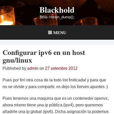
Skip
Blackhold
to
content
$this->brain_dump();
MENU
Configurar ipv6 en un host
gnu/linux
Published by
admin
on
27 setembre 2012
Pues por fin! otra cosa de la todo list finiticada! y para que
no se olvide y para compartir, os dejo los breves apuntes :)
Pues tenemos una maquina que es un contenedor openvz,
ahora mismo tiene una ip pública (ipv4), pero queremos
añadirle una ip global (ipv6). Dicha asignación la podemos