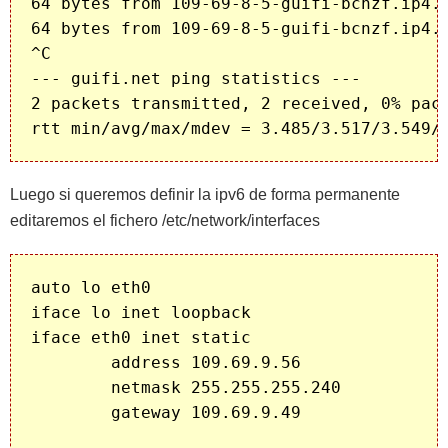
64 bytes from 109-69-8-5-guifi-bcnzf.ip4.g
64 bytes from 109-69-8-5-guifi-bcnzf.ip4.g
^C

--- guifi.net ping statistics ---

2 packets transmitted, 2 received, 0% pack
Luego si queremos definir la ipv6 de forma permanente
editaremos el fichero /etc/network/interfaces
auto lo eth0

iface lo inet loopback

iface eth0 inet static

        address 109.69.9.56

        netmask 255.255.255.240

        gateway 109.69.9.49
