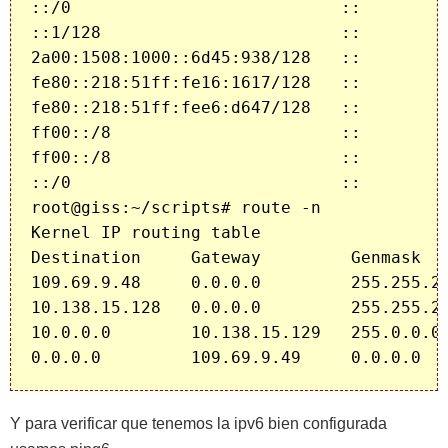
::/0                           ::         
::1/128                        ::         
2a00:1508:1000::6d45:938/128   ::         
fe80::218:51ff:fe16:1617/128   ::         
fe80::218:51ff:fee6:d647/128   ::         
ff00::/8                       ::         
ff00::/8                       ::         
::/0                           ::         
root@giss:~/scripts# route -n

Kernel IP routing table

Destination     Gateway         Genmask   
109.69.9.48     0.0.0.0         255.255.25
10.138.15.128   0.0.0.0         255.255.25
10.0.0.0        10.138.15.129   255.0.0.0 
Y para verificar que tenemos la ipv6 bien configurada