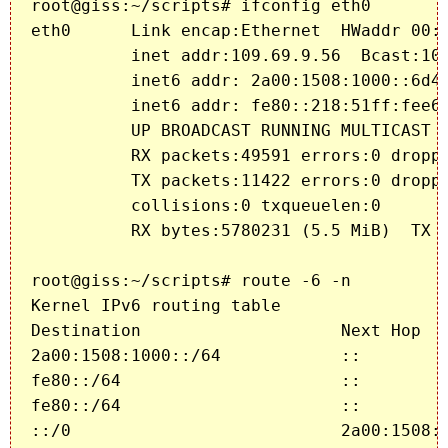
root@giss:~/scripts# ifconfig eth0

eth0      Link encap:Ethernet  HWaddr 00:1
          inet addr:109.69.9.56  Bcast:109
          inet6 addr: 2a00:1508:1000::6d45
          inet6 addr: fe80::218:51ff:fee6:
          UP BROADCAST RUNNING MULTICAST  
          RX packets:49591 errors:0 droppe
          TX packets:11422 errors:0 droppe
          collisions:0 txqueuelen:0 

          RX bytes:5780231 (5.5 MiB)  TX b
root@giss:~/scripts# route -6 -n

Kernel IPv6 routing table

Destination                    Next Hop   
2a00:1508:1000::/64            ::         
fe80::/64                      ::         
fe80::/64                      ::         
::/0                           2a00:1508:1