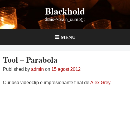
Skip
Blackhold
to
content
$this->brain_dump();
MENU
Tool – Parabola
Published by
admin
on
15 agost 2012
Curioso videoclip e impresionante final de
Alex Grey
.