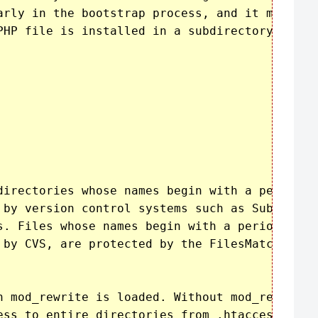
arly in the bootstrap process, and it may caus
PHP file is installed in a subdirectory.

directories whose names begin with a period. T
 by version control systems such as Subversion
s. Files whose names begin with a period, as w
 by CVS, are protected by the FilesMatch direc
n mod_rewrite is loaded. Without mod_rewrite, 
ess to entire directories from .htaccess, beca