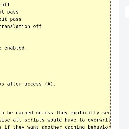
off

t pass

ut pass

ranslation off

 enabled.

s after access (A).

to be cached unless they explicitly send cache
wise all scripts would have to overwrite the

s if they want another caching behavior. This 