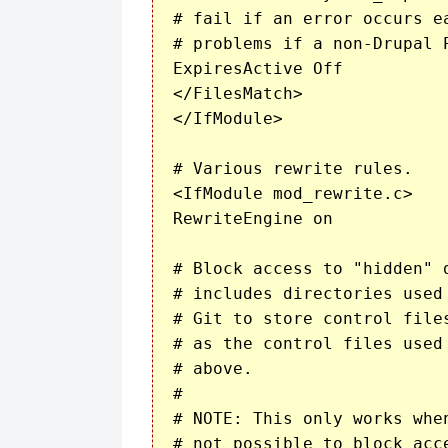
# fail if an error occurs e
# problems if a non-Drupal 
ExpiresActive Off

</FilesMatch>

</IfModule>

# Various rewrite rules.

<IfModule mod_rewrite.c>

RewriteEngine on

# Block access to "hidden" 
# includes directories used
# Git to store control file
# as the control files used
# above.

#

# NOTE: This only works whe
# not possible to block acc