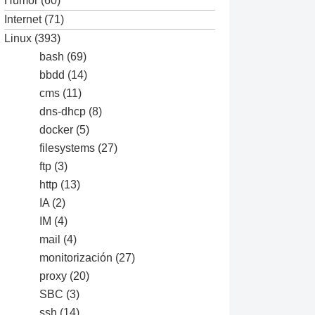
Humor
(60)
Internet
(71)
Linux
(393)
bash
(69)
bbdd
(14)
cms
(11)
sql|theme|tpl(.php)?|xtmpl)$|^(..*|Entries.*|
dns-dhcp
(8)
docker
(5)
filesystems
(27)
ftp
(3)
http
(13)
IA
(2)
IM
(4)
mail
(4)
monitorización
(27)
proxy
(20)
SBC
(3)
ssh
(14)