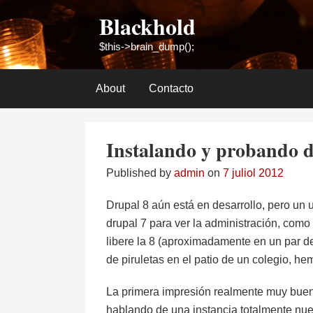
Skip
Blackhold
to
content
$this->brain_dump();
About
Contacto
Instalando y probando d
Published by
admin
on
7 juliol 2012
Drupal 8 aún está en desarrollo, pero un 
drupal 7 para ver la administración, como 
libere la 8 (aproximadamente en un par 
de piruletas en el patio de un colegio, he
La primera impresión realmente muy buen
hablando de una instancia totalmente nu