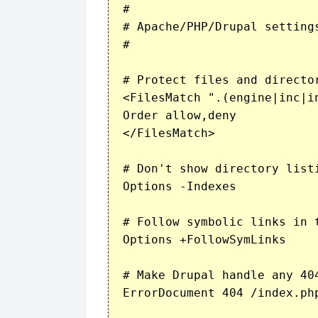
#

# Apache/PHP/Drupal settings
#

# Protect files and director
<FilesMatch ".(engine|inc|i
Order allow,deny

</FilesMatch>

# Don't show directory list
Options -Indexes

# Follow symbolic links in t
Options +FollowSymLinks

# Make Drupal handle any 404
ErrorDocument 404 /index.php