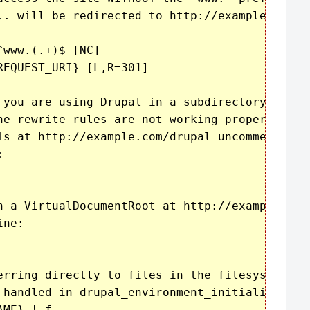
.. will be redirected to http://example.com/..
www.(.+)$ [NC]

EQUEST_URI} [L,R=301]

 you are using Drupal in a subdirectory or in 
he rewrite rules are not working properly.

is at http://example.com/drupal uncomment and



n a VirtualDocumentRoot at http://example.com/
ne:

erring directly to files in the filesystem to

 handled in drupal_environment_initialize().

ME} !-f
