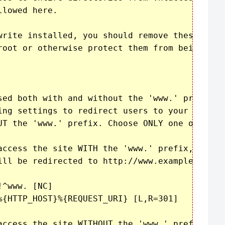
lowed here.

write installed, you should remove these

root or otherwise protect them from being

sed both with and without the 'www.' prefix, y
ing settings to redirect users to your preferr
UT the 'www.' prefix. Choose ONLY one option:

access the site WITH the 'www.' prefix,

ill be redirected to http://www.example.com/..
^www. [NC]

%{HTTP_HOST}%{REQUEST_URI} [L,R=301]

access the site WITHOUT the 'www.' prefix,
