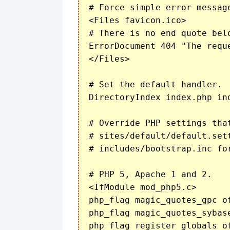
# Force simple error messag
<Files favicon.ico>

# There is no end quote bel
ErrorDocument 404 "The requ
</Files>

# Set the default handler.

DirectoryIndex index.php ind
# Override PHP settings tha
# sites/default/default.set
# includes/bootstrap.inc fo
# PHP 5, Apache 1 and 2.

<IfModule mod_php5.c>

php_flag magic_quotes_gpc of
php_flag magic_quotes_sybase
php_flag register_globals of