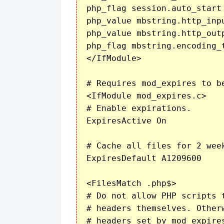
php_flag session.auto_start 
php_value mbstring.http_inpu
php_value mbstring.http_outp
php_flag mbstring.encoding_t
</IfModule>

# Requires mod_expires to be
<IfModule mod_expires.c>

# Enable expirations.

ExpiresActive On

# Cache all files for 2 week
ExpiresDefault A1209600

<FilesMatch .php$>

# Do not allow PHP scripts 
# headers themselves. Other
# headers set by mod_expire