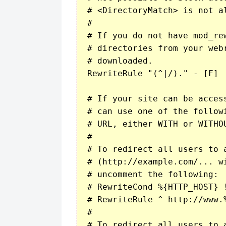
# <DirectoryMatch> is not al
#

# If you do not have mod_re
# directories from your web
# downloaded.

RewriteRule "(^|/)." - [F]

# If your site can be acces
# can use one of the follow
# URL, either WITH or WITHO
#

# To redirect all users to 
# (http://example.com/... w
# uncomment the following:

# RewriteCond %{HTTP_HOST} !
# RewriteRule ^ http://www.
#

# To redirect all users to 