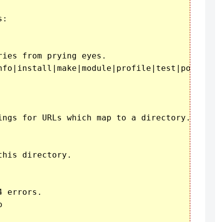
:

ies from prying eyes.

nfo|install|make|module|profile|test|po|sh|.*
ings for URLs which map to a directory.

his directory.

 errors.


