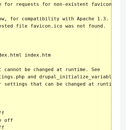
e for requests for non-existent favicon.ico.

ow, for compatibility with Apache 1.3.

ested file favicon.ico was not found.

ex.html index.htm

t cannot be changed at runtime. See

tings.php and drupal_initialize_variables() in
r settings that can be changed at runtime.

f

 off

f
