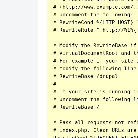
# (http://www.example.com/.
# uncomment the following:

# RewriteCond %{HTTP_HOST} ^
# RewriteRule ^ http://%1%{R
# Modify the RewriteBase if
# VirtualDocumentRoot and t
# For example if your site 
# modify the following line:
# RewriteBase /drupal

#

# If your site is running i
# uncomment the following li
# RewriteBase /

# Pass all requests not ref
# index.php. Clean URLs are
RewriteCond %{REQUEST_FILENA