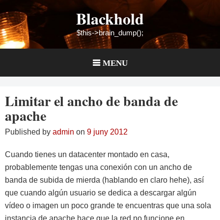
Skip
Blackhold
to
content
$this->brain_dump();
MENU
Limitar el ancho de banda de
apache
Published by
admin
on
9 juny 2012
Cuando tienes un datacenter montado en casa,
probablemente tengas una conexión con un ancho de
banda de subida de mierda (hablando en claro hehe), así
que cuando algún usuario se dedica a descargar algún
vídeo o imagen un poco grande te encuentras que una sola
instancia de apache hace que la red no funcione en