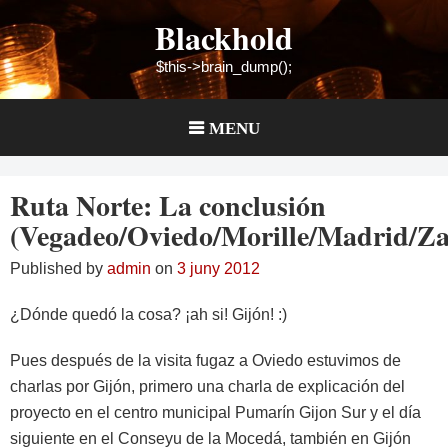
Skip
Blackhold
to
content
$this->brain_dump();
MENU
Ruta Norte: La conclusión
(Vegadeo/Oviedo/Morille/Madrid/Za
Published by
admin
on
3 juny 2012
¿Dónde quedó la cosa? ¡ah si! Gijón! :)
Pues después de la visita fugaz a Oviedo estuvimos de
charlas por Gijón, primero una charla de explicación del
proyecto en el centro municipal Pumarín Gijon Sur y el día
siguiente en el Conseyu de la Mocedá, también en Gijón