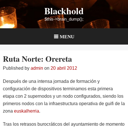
Skip
Blackhold
to
content
$this->brain_dump();
MENU
Ruta Norte: Orereta
Published by
admin
on
20 abril 2012
Después de una intensa jornada de formación y
configuración de dispositivos terminamos esta primera
etapa con 2 supernodos y un nodo configurados, siendo los
primeros nodos con la infraestructura operativa de guifi de la
zona
euskalherria
.
Tras los retrasos burocráticos del ayuntamiento de momento