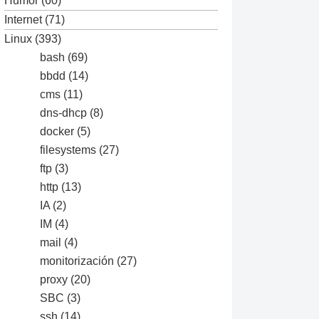
Humor
(60)
Internet
(71)
Linux
(393)
bash
(69)
bbdd
(14)
cms
(11)
dns-dhcp
(8)
docker
(5)
filesystems
(27)
ftp
(3)
http
(13)
IA
(2)
IM
(4)
mail
(4)
monitorización
(27)
proxy
(20)
SBC
(3)
ssh
(14)