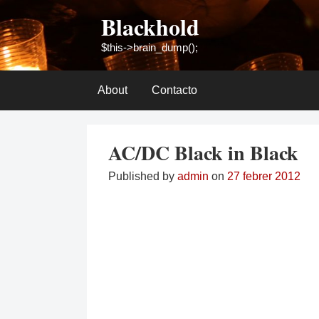
Skip
Blackhold
to
content
$this->brain_dump();
About
Contacto
AC/DC Black in Black
Published by
admin
on
27 febrer 2012