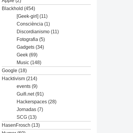
Apple
(2)
Blackhold
(454)
[Geek-girl]
(11)
Consciència
(1)
Discordianismo
(11)
Fotografia
(5)
Gadgets
(34)
Geek
(69)
Music
(148)
Google
(18)
Hacktivism
(214)
events
(9)
Guifi.net
(91)
Hackerspaces
(28)
Jornadas
(7)
SCG
(13)
HasenFrosch
(13)