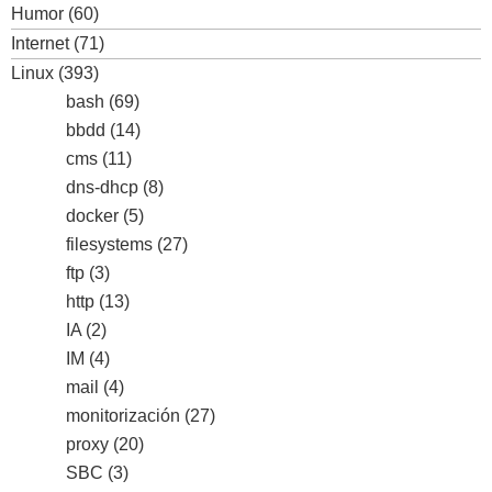
Humor
(60)
Internet
(71)
Linux
(393)
bash
(69)
bbdd
(14)
cms
(11)
dns-dhcp
(8)
docker
(5)
filesystems
(27)
ftp
(3)
http
(13)
IA
(2)
IM
(4)
mail
(4)
monitorización
(27)
proxy
(20)
SBC
(3)