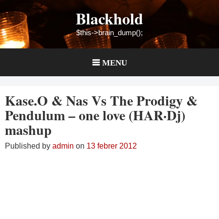
Skip
Blackhold
to
content
$this->brain_dump();
MENU
Kase.O & Nas Vs The Prodigy &
Pendulum – one love (HAR·Dj)
mashup
Published by
admin
on
13 febrer 2012