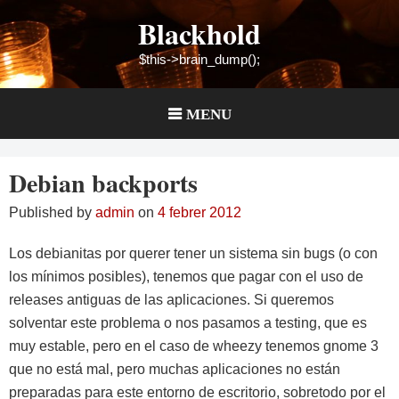
Skip
Blackhold
to
content
$this->brain_dump();
MENU
Debian backports
Published by
admin
on
4 febrer 2012
Los debianitas por querer tener un sistema sin bugs (o con
los mínimos posibles), tenemos que pagar con el uso de
releases antiguas de las aplicaciones. Si queremos
solventar este problema o nos pasamos a testing, que es
muy estable, pero en el caso de wheezy tenemos gnome 3
que no está mal, pero muchas aplicaciones no están
preparadas para este entorno de escritorio, sobretodo por el