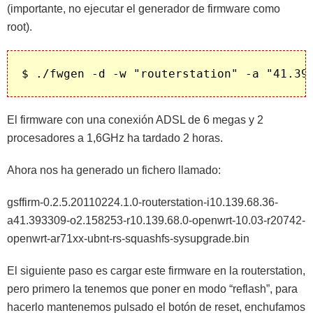
(importante, no ejecutar el generador de firmware como
root).
El firmware con una conexión ADSL de 6 megas y 2
procesadores a 1,6GHz ha tardado 2 horas.
Ahora nos ha generado un fichero llamado:
gsffirm-0.2.5.20110224.1.0-routerstation-i10.139.68.36-
a41.393309-o2.158253-r10.139.68.0-openwrt-10.03-r20742-
openwrt-ar71xx-ubnt-rs-squashfs-sysupgrade.bin
El siguiente paso es cargar este firmware en la routerstation,
pero primero la tenemos que poner en modo “reflash”, para
hacerlo mantenemos pulsado el botón de reset, enchufamos