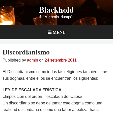
Skip
Blackhold
to
content
$this->brain_dump();
MENU
Discordianismo
Published by
admin
on
24 setembre 2011
El Discordianismo como todas las religiones también tiene
sus dogmas, entre ellos se encuentran los siguientes:
LEY DE ESCALADA ERÍSTICA
«Imposición del orden = escalada del Caos»
Un discordiano se debe de tomar este dogma como una
realidad discordiana o como una labor a realizar hacia