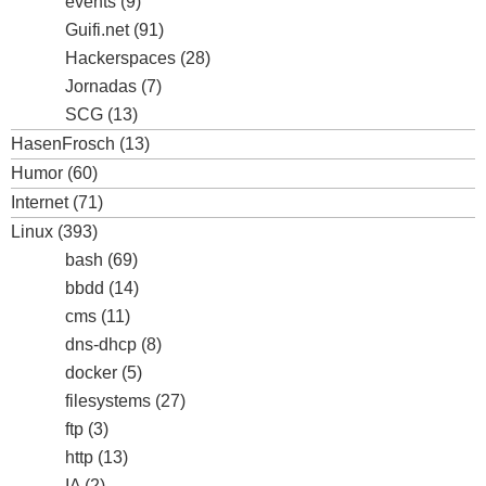
events
(9)
Guifi.net
(91)
Hackerspaces
(28)
Jornadas
(7)
SCG
(13)
HasenFrosch
(13)
Humor
(60)
Internet
(71)
Linux
(393)
bash
(69)
bbdd
(14)
cms
(11)
dns-dhcp
(8)
docker
(5)
filesystems
(27)
ftp
(3)
http
(13)
IA
(2)