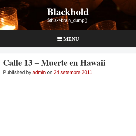
Skip
Blackhold
to
content
$this->brain_dump();
MENU
Calle 13 – Muerte en Hawaii
Published by
admin
on
24 setembre 2011