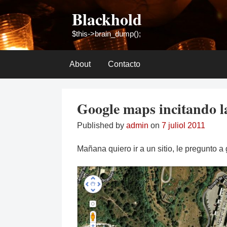
Skip
Blackhold
to
content
$this->brain_dump();
About
Contacto
Google maps incitando l
Published by
admin
on
7 juliol 2011
Mañana quiero ir a un sitio, le pregunto a