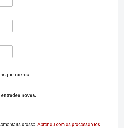
is per correu.
ha entrades noves.
s comentaris brossa.
Apreneu com es processen les