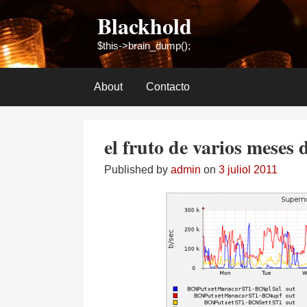
Skip
Blackhold
to
content
$this->brain_dump();
About
Contacto
el fruto de varios meses 
Published by
admin
on
3 juliol 2011