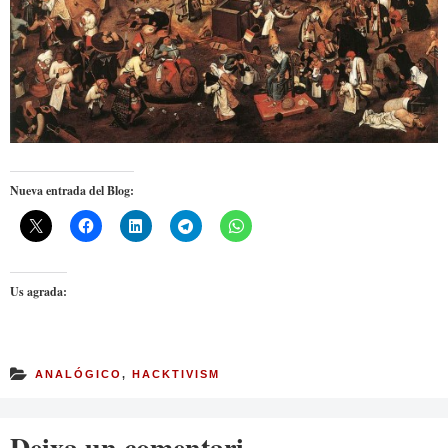
Nueva entrada del Blog:
Us agrada:
ANALÓGICO
,
HACKTIVISM
Deixa un comentari