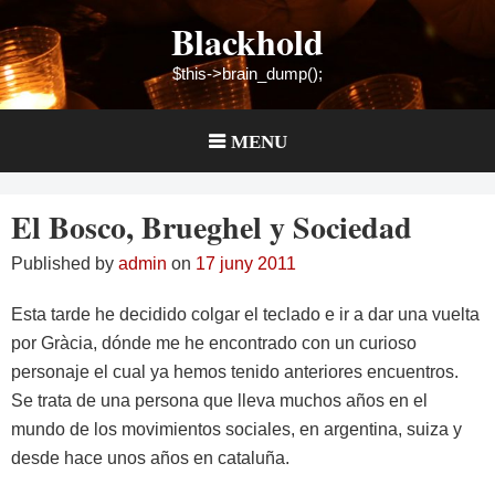
Skip
Blackhold
to
content
$this->brain_dump();
MENU
El Bosco, Brueghel y Sociedad
Published by
admin
on
17 juny 2011
Esta tarde he decidido colgar el teclado e ir a dar una vuelta
por Gràcia, dónde me he encontrado con un curioso
personaje el cual ya hemos tenido anteriores encuentros.
Se trata de una persona que lleva muchos años en el
mundo de los movimientos sociales, en argentina, suiza y
desde hace unos años en cataluña.