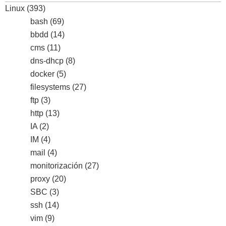
Linux
(393)
bash
(69)
bbdd
(14)
cms
(11)
dns-dhcp
(8)
docker
(5)
filesystems
(27)
ftp
(3)
http
(13)
IA
(2)
IM
(4)
mail
(4)
monitorización
(27)
proxy
(20)
SBC
(3)
ssh
(14)
vim
(9)