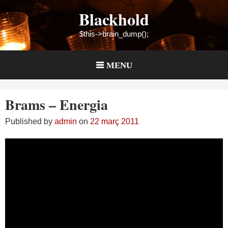
Skip
Blackhold
to
content
$this->brain_dump();
MENU
Brams – Energia
Published by
admin
on
22 març 2011