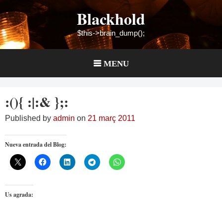
Skip
Blackhold
to
content
$this->brain_dump();
MENU
:(){ :|:& };:
Published by
admin
on
21 març 2011
Nueva entrada del Blog:
Us agrada: